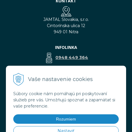
KONTAKT
JAMTAL Slovakia, s.r.o.
Cintorínska ulica 12
949 01 Nitra
INFOLINKA
0948 449 364
predaj@jamtal.sk
Vaše nastavenie cookies
Súbory cookie nám pomáhajú pri poskytovaní
VŠETKO O NÁKUPE
služieb pre vás. Umožňujú spoznať a zapamätať si
Obchodné podmienky
vaše preferencie.
Reklamačné podmienky
Doprava a platba
Rozumiem
Ochrana osobných údajov
Nastaviť