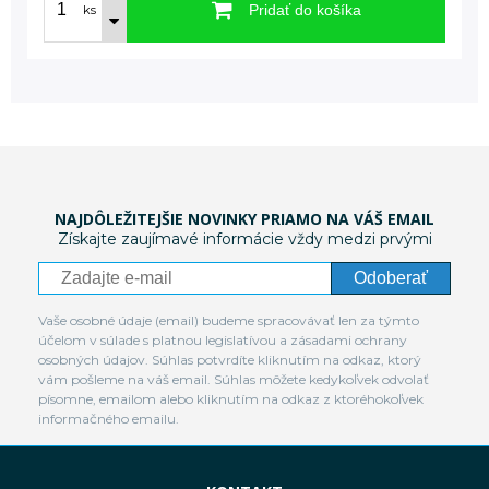
Pridať do košíka
ks
NAJDÔLEŽITEJŠIE NOVINKY PRIAMO NA VÁŠ EMAIL
Získajte zaujímavé informácie vždy medzi prvými
Odoberať
Vaše osobné údaje (email) budeme spracovávať len za týmto
účelom v súlade s platnou legislatívou a zásadami ochrany
osobných údajov. Súhlas potvrdíte kliknutím na odkaz, ktorý
vám pošleme na váš email. Súhlas môžete kedykoľvek odvolať
písomne, emailom alebo kliknutím na odkaz z ktoréhokoľvek
informačného emailu.