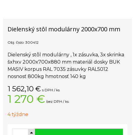
Dielenský stôl modulárny 2000x700 mm
Obj. čislo:
300412
Dielenský stôl modulárny , 1x zásuvka, 3x skrinka
šxhxv 2000x700x880 mm materiál dosky BUK
MASIV korpus RAL 7035 zásuvky RAL5012
nosnosť 800kg hmotnosť 140 kg
1 562,10
€
s DPH / ks
1 270 €
bez DPH / ks
4 týždne