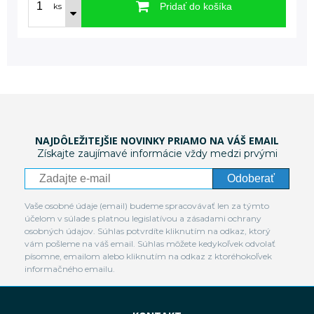
Pridať do košíka
ks
NAJDÔLEŽITEJŠIE NOVINKY PRIAMO NA VÁŠ EMAIL
Získajte zaujímavé informácie vždy medzi prvými
Odoberať
Vaše osobné údaje (email) budeme spracovávať len za týmto
účelom v súlade s platnou legislatívou a zásadami ochrany
osobných údajov. Súhlas potvrdíte kliknutím na odkaz, ktorý
vám pošleme na váš email. Súhlas môžete kedykoľvek odvolať
písomne, emailom alebo kliknutím na odkaz z ktoréhokoľvek
informačného emailu.