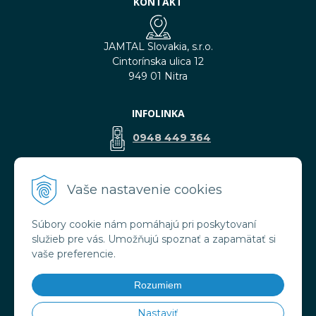
KONTAKT
JAMTAL Slovakia, s.r.o.
Cintorínska ulica 12
949 01 Nitra
INFOLINKA
0948 449 364
predaj@jamtal.sk
Vaše nastavenie cookies
Súbory cookie nám pomáhajú pri poskytovaní
VŠETKO O NÁKUPE
služieb pre vás. Umožňujú spoznať a zapamätať si
Obchodné podmienky
vaše preferencie.
Reklamačné podmienky
Doprava a platba
Rozumiem
Ochrana osobných údajov
Nastaviť