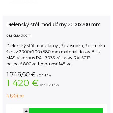
Dielenský stôl modulárny 2000x700 mm
Obj. čislo:
300411
Dielenský stôl modulárny , 3x zásuvka, 3x skrinka
šxhxv 2000x700x880 mm materiál dosky BUK
MASIV korpus RAL 7035 zásuvky RAL5012
nosnosť 800kg hmotnosť 148 kg
1 746,60
€
s DPH / ks
1 420 €
bez DPH / ks
4 týždne