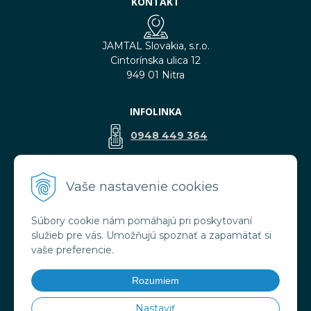
KONTAKT
JAMTAL Slovakia, s.r.o.
Cintorínska ulica 12
949 01 Nitra
INFOLINKA
0948 449 364
predaj@jamtal.sk
Vaše nastavenie cookies
Súbory cookie nám pomáhajú pri poskytovaní
VŠETKO O NÁKUPE
služieb pre vás. Umožňujú spoznať a zapamätať si
Obchodné podmienky
vaše preferencie.
Reklamačné podmienky
Doprava a platba
Rozumiem
Ochrana osobných údajov
Nastaviť