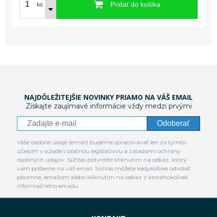
Pridať do košíka
ks
NAJDÔLEŽITEJŠIE NOVINKY PRIAMO NA VÁŠ EMAIL
Získajte zaujímavé informácie vždy medzi prvými
Odoberať
Vaše osobné údaje (email) budeme spracovávať len za týmto
účelom v súlade s platnou legislatívou a zásadami ochrany
osobných údajov. Súhlas potvrdíte kliknutím na odkaz, ktorý
vám pošleme na váš email. Súhlas môžete kedykoľvek odvolať
písomne, emailom alebo kliknutím na odkaz z ktoréhokoľvek
informačného emailu.