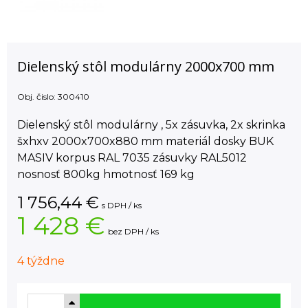
Dielenský stôl modulárny 2000x700 mm
Obj. čislo:
300410
Dielenský stôl modulárny , 5x zásuvka, 2x skrinka
šxhxv 2000x700x880 mm materiál dosky BUK
MASIV korpus RAL 7035 zásuvky RAL5012
nosnosť 800kg hmotnosť 169 kg
1 756,44
€
s DPH / ks
1 428 €
bez DPH / ks
4 týždne