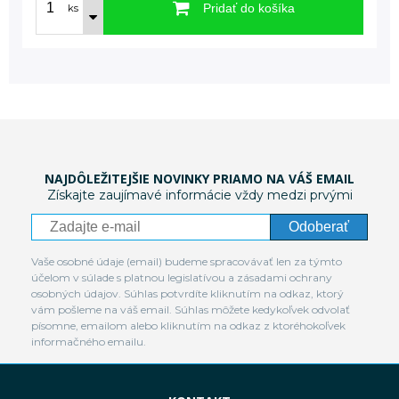
Pridať do košíka
ks
NAJDÔLEŽITEJŠIE NOVINKY PRIAMO NA VÁŠ EMAIL
Získajte zaujímavé informácie vždy medzi prvými
Odoberať
Vaše osobné údaje (email) budeme spracovávať len za týmto
účelom v súlade s platnou legislatívou a zásadami ochrany
osobných údajov. Súhlas potvrdíte kliknutím na odkaz, ktorý
vám pošleme na váš email. Súhlas môžete kedykoľvek odvolať
písomne, emailom alebo kliknutím na odkaz z ktoréhokoľvek
informačného emailu.