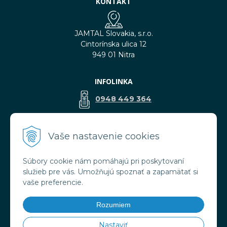
KONTAKT
JAMTAL Slovakia, s.r.o.
Cintorínska ulica 12
949 01 Nitra
INFOLINKA
0948 449 364
predaj@jamtal.sk
Vaše nastavenie cookies
Súbory cookie nám pomáhajú pri poskytovaní
VŠETKO O NÁKUPE
služieb pre vás. Umožňujú spoznať a zapamätať si
Obchodné podmienky
vaše preferencie.
Reklamačné podmienky
Doprava a platba
Rozumiem
Ochrana osobných údajov
Nastaviť