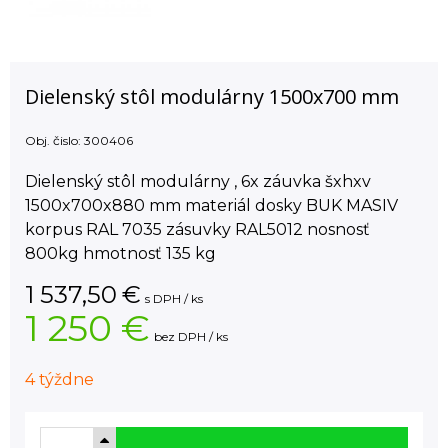
Dielenský stôl modulárny 1500x700 mm
Obj. čislo:
300406
Dielenský stôl modulárny , 6x záuvka šxhxv
1500x700x880 mm materiál dosky BUK MASIV
korpus RAL 7035 zásuvky RAL5012 nosnosť
800kg hmotnosť 135 kg
1 537,50
€
s DPH / ks
1 250 €
bez DPH / ks
4 týždne