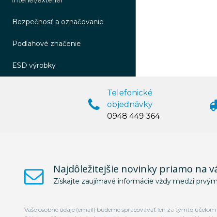
interiér/exteriér
Bezpečnosť a označovanie
Podlahové značenie
ESD výrobky
Telefonické
objednávky
0948 449 364
Najdôležitejšie novinky priamo na v
Získajte zaujímavé informácie vždy medzi prvým
Vaše osobné údaje (email) budeme spracovávať len za týmto účelom v