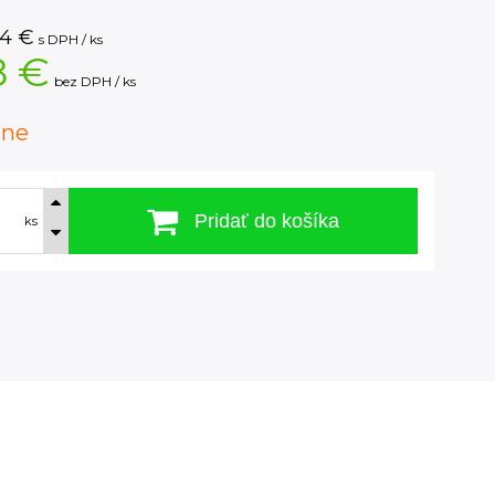
34
€
s DPH / ks
8 €
bez DPH / ks
dne
Pridať do košíka
ks