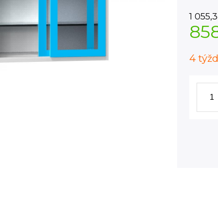
1 055,
85
4 týž