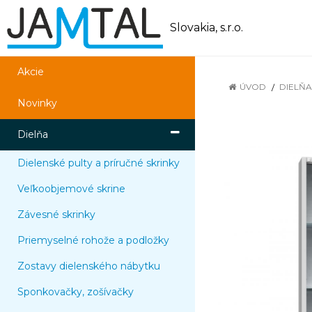
Slovakia, s.r.o.
Akcie
ÚVOD
DIELŇA
Novinky
Dielňa
Dielenské pulty a príručné skrinky
Veľkoobjemové skrine
Závesné skrinky
Priemyselné rohože a podložky
Zostavy dielenského nábytku
Sponkovačky, zošívačky