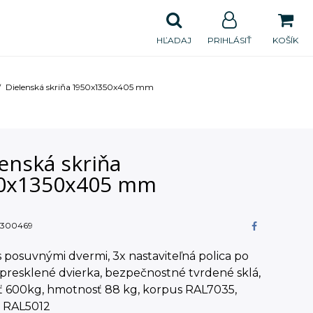
HĽADAJ
PRIHLÁSIŤ
KOŠÍK
Dielenská skriňa 1950x1350x405 mm
enská skriňa
0x1350x405 mm
300469
s posuvnými dvermi, 3x nastaviteľná polica po
presklené dvierka, bezpečnostné tvrdené sklá,
ť 600kg, hmotnosť 88 kg, korpus RAL7035,
a RAL5012