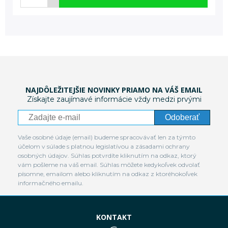
NAJDÔLEŽITEJŠIE NOVINKY PRIAMO NA VÁŠ EMAIL
Získajte zaujímavé informácie vždy medzi prvými
Odoberať
Vaše osobné údaje (email) budeme spracovávať len za týmto
účelom v súlade s platnou legislatívou a zásadami ochrany
osobných údajov. Súhlas potvrdíte kliknutím na odkaz, ktorý
vám pošleme na váš email. Súhlas môžete kedykoľvek odvolať
písomne, emailom alebo kliknutím na odkaz z ktoréhokoľvek
informačného emailu.
KONTAKT