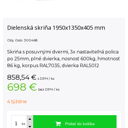
Dielenská skriňa 1950x1350x405 mm
Obj. čislo:
300468
Skriňa s posuvnými dvermi, 3x nastaviteľná polica
po 25mm, plné dvierka, nosnosť 600kg, hmotnosť
86 kg, korpus RAL7035, dvierka RAL5012
858,54
€
s DPH / ks
698 €
bez DPH / ks
4 týždne
Pridať do košíka
ks