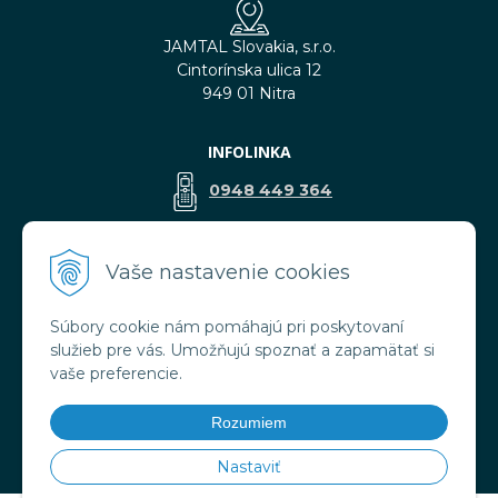
JAMTAL Slovakia, s.r.o.
Cintorínska ulica 12
949 01 Nitra
INFOLINKA
0948 449 364
predaj@jamtal.sk
Vaše nastavenie cookies
Súbory cookie nám pomáhajú pri poskytovaní
VŠETKO O NÁKUPE
služieb pre vás. Umožňujú spoznať a zapamätať si
Obchodné podmienky
vaše preferencie.
Reklamačné podmienky
Doprava a platba
Rozumiem
Ochrana osobných údajov
Nastaviť