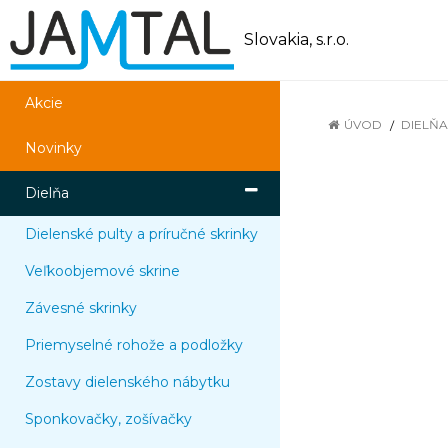
Slovakia, s.r.o.
Akcie
ÚVOD
DIELŇA
Novinky
Dielňa
Dielenské pulty a príručné skrinky
Veľkoobjemové skrine
Závesné skrinky
Priemyselné rohože a podložky
Zostavy dielenského nábytku
Sponkovačky, zošívačky