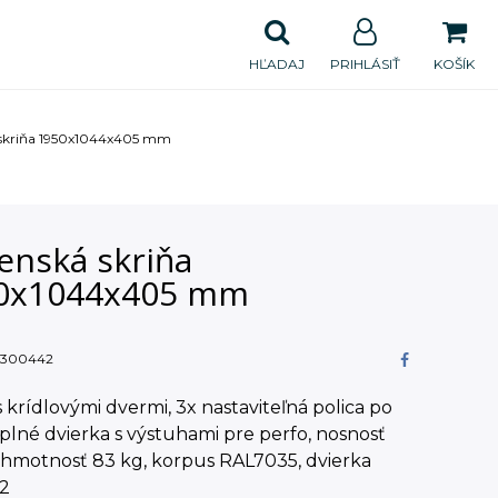
HĽADAJ
PRIHLÁSIŤ
KOŠÍK
 skriňa 1950x1044x405 mm
enská skriňa
0x1044x405 mm
300442
s krídlovými dvermi, 3x nastaviteľná polica po
lné dvierka s výstuhami pre perfo, nosnosť
 hmotnosť 83 kg, korpus RAL7035, dvierka
2