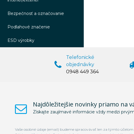
interiér/exteriér
Bezpečnosť a označovanie
Podlahové značenie
ESD výrobky
Telefonické
objednávky
0948 449 364
Najdôležitejšie novinky priamo na v
Získajte zaujímavé informácie vždy medzi prvým
Vaše osobné údaje (email) budeme spracovávať len za týmto účelom v