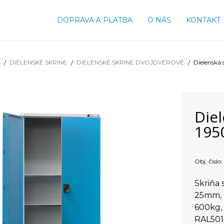
DOPRAVA A PLATBA
O NÁS
KONTAKT
DIELENSKÉ SKRINE
DIELENSKÉ SKRINE DVOJDVEROVÉ
Dielenská
Diel
195
Obj. čislo:
Skriňa 
25mm, p
600kg,
RAL501