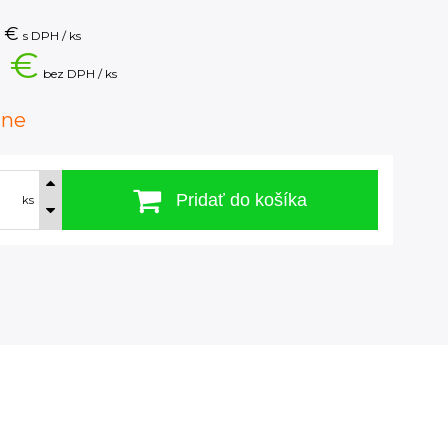
€
s DPH / ks
 €
bez DPH / ks
dne
Pridať do košíka
ks