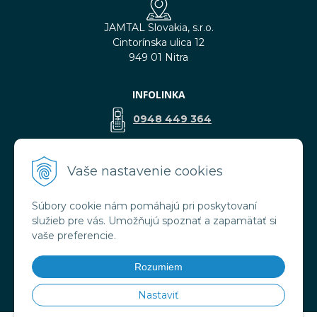
JAMTAL Slovakia, s.r.o.
Cintorínska ulica 12
949 01 Nitra
INFOLINKA
0948 449 364
predaj@jamtal.sk
Vaše nastavenie cookies
Súbory cookie nám pomáhajú pri poskytovaní
VŠETKO O NÁKUPE
služieb pre vás. Umožňujú spoznať a zapamätať si
Obchodné podmienky
vaše preferencie.
Reklamačné podmienky
Doprava a platba
Rozumiem
Ochrana osobných údajov
Nastaviť