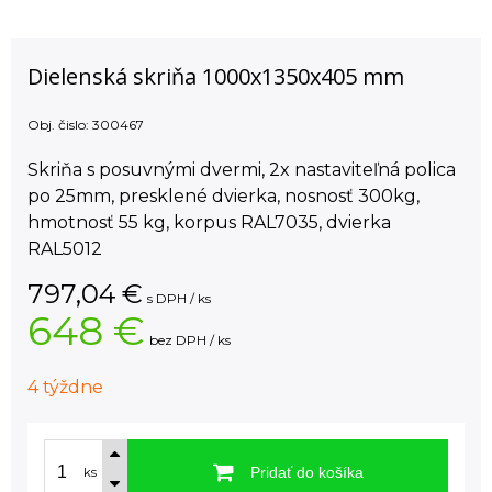
Dielenská skriňa 1000x1350x405 mm
Obj. čislo:
300467
Skriňa s posuvnými dvermi, 2x nastaviteľná polica
po 25mm, presklené dvierka, nosnosť 300kg,
hmotnosť 55 kg, korpus RAL7035, dvierka
RAL5012
797,04
€
s DPH / ks
648 €
bez DPH / ks
4 týždne
Pridať do košíka
ks