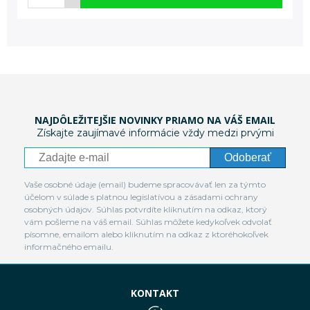
NAJDÔLEŽITEJŠIE NOVINKY PRIAMO NA VÁŠ EMAIL
Získajte zaujímavé informácie vždy medzi prvými
Odoberať
Vaše osobné údaje (email) budeme spracovávať len za týmto
účelom v súlade s platnou legislatívou a zásadami ochrany
osobných údajov. Súhlas potvrdíte kliknutím na odkaz, ktorý
vám pošleme na váš email. Súhlas môžete kedykoľvek odvolať
písomne, emailom alebo kliknutím na odkaz z ktoréhokoľvek
informačného emailu.
KONTAKT