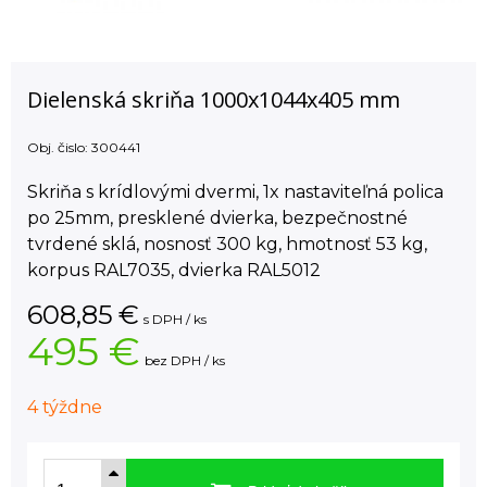
Dielenská skriňa 1000x1044x405 mm
Obj. čislo:
300441
Skriňa s krídlovými dvermi, 1x nastaviteľná polica
po 25mm, presklené dvierka, bezpečnostné
tvrdené sklá, nosnosť 300 kg, hmotnosť 53 kg,
korpus RAL7035, dvierka RAL5012
608,85
€
s DPH / ks
495 €
bez DPH / ks
4 týždne