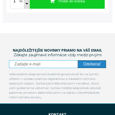
Pridať do košíka
ks
NAJDÔLEŽITEJŠIE NOVINKY PRIAMO NA VÁŠ EMAIL
Získajte zaujímavé informácie vždy medzi prvými
Odoberať
Vaše osobné údaje (email) budeme spracovávať len za týmto
účelom v súlade s platnou legislatívou a zásadami ochrany
osobných údajov. Súhlas potvrdíte kliknutím na odkaz, ktorý
vám pošleme na váš email. Súhlas môžete kedykoľvek odvolať
písomne, emailom alebo kliknutím na odkaz z ktoréhokoľvek
informačného emailu.
KONTAKT