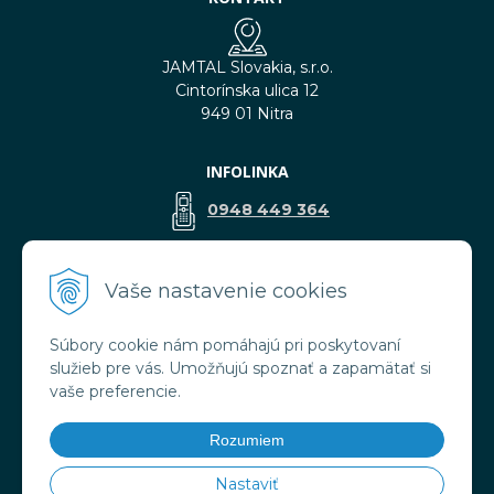
JAMTAL Slovakia, s.r.o.
Cintorínska ulica 12
949 01 Nitra
INFOLINKA
0948 449 364
predaj@jamtal.sk
Vaše nastavenie cookies
Súbory cookie nám pomáhajú pri poskytovaní
VŠETKO O NÁKUPE
služieb pre vás. Umožňujú spoznať a zapamätať si
Obchodné podmienky
vaše preferencie.
Reklamačné podmienky
Doprava a platba
Rozumiem
Ochrana osobných údajov
Nastaviť