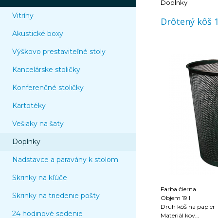
Doplnky
Vitríny
Drôtený kôš 1
Akustické boxy
Výškovo prestaviteľné stoly
Kancelárske stoličky
Konferenčné stoličky
Kartotéky
Vešiaky na šaty
Doplnky
Nadstavce a paravány k stolom
Skrinky na kľúče
Farba čierna
Skrinky na triedenie pošty
Objem 19 l
Druh kôš na papier
24 hodinové sedenie
Materiál kov