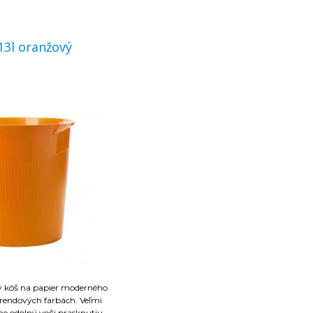
13l oranžový
ý kôš na papier moderného
trendových farbách. Veľmi
ne odolný voči prasknutiu,