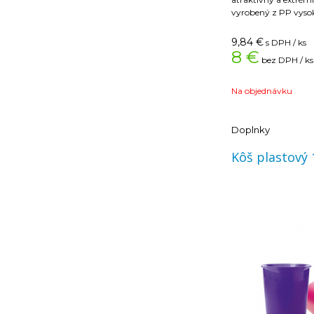
vyrobený z PP vysok
horný priemer 288
objem 13 litrov. Väčš
9,84
€
s DPH / ks
oranžová. Farba or
8 €
bez DPH / ks
materiál plast
prevedenie nepirehľ
objem 13 l
Na objednávku
výška 287 mm
Doplnky
Kôš plastový 