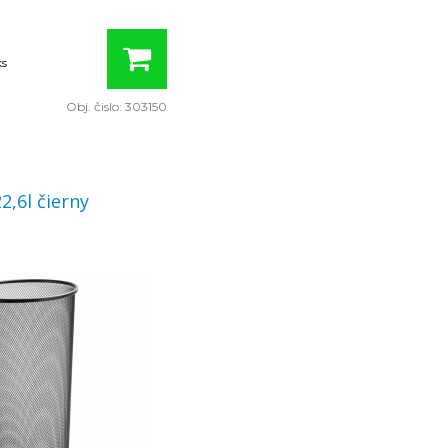
ks
Obj. čislo:
303150
2,6l čierny