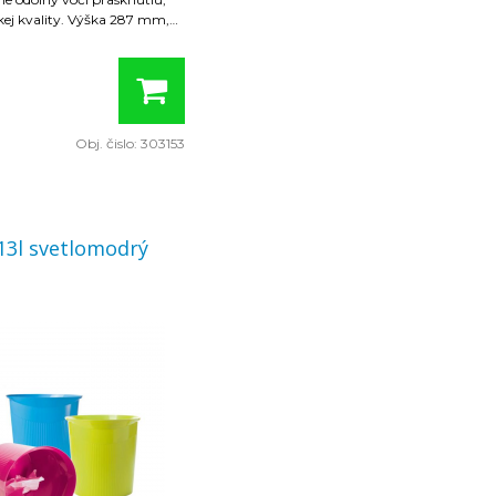
ej kvality. Výška 287 mm,
 mm, dolný priemer 226 mm,
ie balenie 6 ks. Farba
anžová
adné
Obj. čislo:
303153
13l svetlomodrý