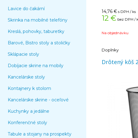
Úprava drôtená
Lavice do čakární
14,76
€
s DPH / ks
12 €
bez DPH / 
Skrinka na mobilné telefóny
Kreslá, pohovky, taburetky
Na objednávku
Barové, Bistro stoly a stoličky
Doplnky
Sklápacie stoly
Drôtený kôš 2
Dobíjacie skrine na mobily
Kancelárske stoly
Kontajnery k stolom
Kancelárske skrine - oceľové
Kuchynky a jedálne
Konferenčné stoly
Tabule a stojany na prospekty