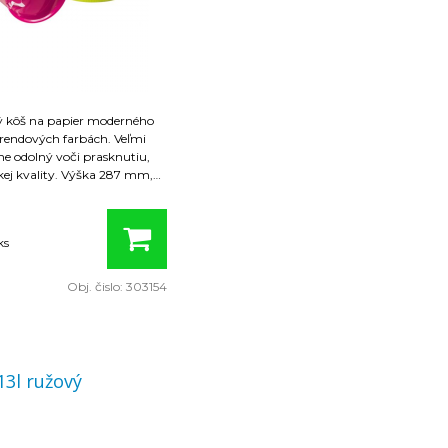
ý kôš na papier moderného
trendových farbách. Veľmi
ne odolný voči prasknutiu,
ej kvality. Výška 287 mm,
 mm, dolný priemer 226 mm,
ie balenie 6 ks. Farba
etlomodrá
ks
adné
Obj. čislo:
303154
13l ružový