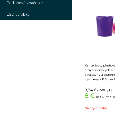
Podlahové značenie
ESD výrobky
Kancelársky plastový kôš 
dizajnu v nových a 
atraktívny a extrém
vyrobený z PP vysok
horný priemer 288
objem 13 litrov. Väčš
9,84
€
s DPH / ks
Farba zelená
8 €
bez DPH / ks
materiál plast
prevedenie nepirehľ
objem 13 l
Na objednávku
výška 287 mm