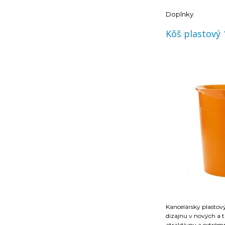
Doplnky
Kôš plastový 
Kancelársky plastov
dizajnu v nových a 
atraktívny a extrém