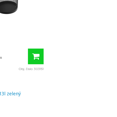
ks
Obj. čislo:
303151
13l zelený