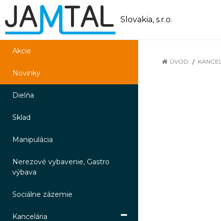
Slovakia, s.r.o.
Akcie
ÚVOD
KANCE
Novinky
Dielňa
Sklad
Manipulácia
Nerezové vybavenie, Gastro
výbava
Sociálne zázemie
Kancelária