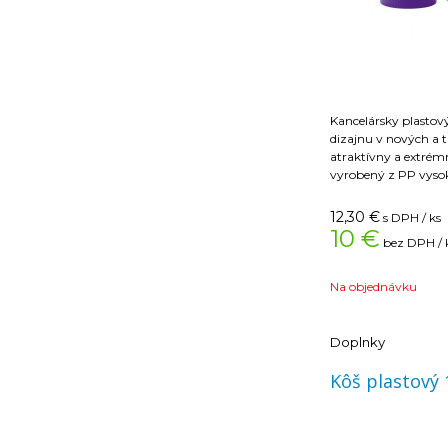
Kancelársky plastov
dizajnu v nových a 
atraktívny a extrém
vyrobený z PP vysok
horný priemer 288
objem 13 litrov. Väčš
12,30
€
s DPH / ks
oranžová. Farba sv
10 €
bez DPH / 
materiál plast
prevedenie nepirehľ
objem 13 l
Na objednávku
výška 287 mm
Doplnky
Kôš plastový 