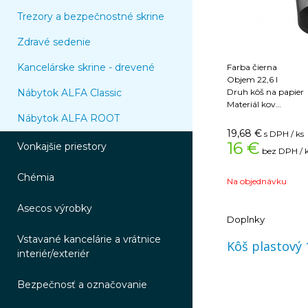
Trezory a bezpečnostné skrine
Zdravé sedenie
Kancelárske skrine - drevené
Farba čierna
Objem 22,6 l
Nábytok ALFA Classic
Druh kôš na papier
Materiál kov
Úprava drôtená
Nábytok ALFA ROOT
19,68
€
s DPH / ks
16 €
Vonkajšie priestory
bez DPH / 
Chémia
Na objednávku
Asecos výrobky
Doplnky
Vstavané kancelárie a vrátnice
Kôš plastový 
interiér/exteriér
Bezpečnosť a označovanie