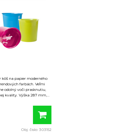
na papier moderného
trendových farbách. Veľmi
ne odolný voči prasknutiu,
ej kvality. Výška 287 mm,
 mm, dolný priemer 226 mm,
ie balenie 6 ks. Farba zelená.
adné
Obj. čislo:
303152