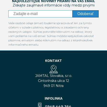
NAJDÔLEŽITEJŠIE NOVINKY PRIAMO NA VÁŠ EMAIL
Získajte zaujímavé informácie vždy medzi prvými
Odoberať
Vaše osobné údaje (email) budeme spracovávať len za týmto
účelom v súlade s platnou legislatívou a zásadami ochrany
osobných údajov. Súhlas potvrdíte kliknutím na odkaz, ktorý
vám pošleme na váš email. Súhlas môžete kedykoľvek odvolať
písomne, emailom alebo kliknutím na odkaz z ktoréhokoľvek
informačného emailu.
KONTAKT
JAMTAL Slovakia, s.r.o.
Cintorínska ulica 12
949 01 Nitra
INFOLINKA
0948 449 364