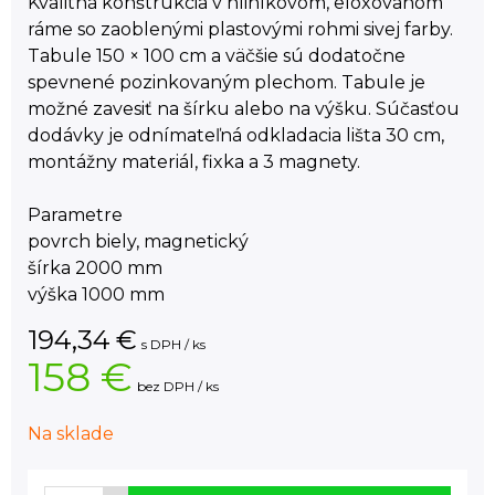
Kvalitná konštrukcia v hliníkovom, eloxovanom
ráme so zaoblenými plastovými rohmi sivej farby.
Tabule 150 × 100 cm a väčšie sú dodatočne
spevnené pozinkovaným plechom. Tabule je
možné zavesiť na šírku alebo na výšku. Súčasťou
dodávky je odnímateľná odkladacia lišta 30 cm,
montážny materiál, fixka a 3 magnety.
Parametre
povrch biely, magnetický
šírka 2000 mm
výška 1000 mm
194,34
€
s DPH / ks
158 €
bez DPH / ks
Na sklade