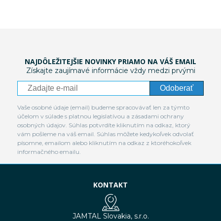
NAJDÔLEŽITEJŠIE NOVINKY PRIAMO NA VÁŠ EMAIL
Získajte zaujímavé informácie vždy medzi prvými
Odoberať
Vaše osobné údaje (email) budeme spracovávať len za týmto
účelom v súlade s platnou legislatívou a zásadami ochrany
osobných údajov. Súhlas potvrdíte kliknutím na odkaz, ktorý
vám pošleme na váš email. Súhlas môžete kedykoľvek odvolať
písomne, emailom alebo kliknutím na odkaz z ktoréhokoľvek
informačného emailu.
KONTAKT
JAMTAL Slovakia, s.r.o.