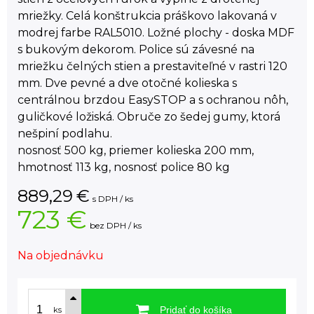
mriežky. Celá konštrukcia práškovo lakovaná v
modrej farbe RAL5010. Ložné plochy - doska MDF
s bukovým dekorom. Police sú závesné na
mriežku čelných stien a prestaviteľné v rastri 120
mm. Dve pevné a dve otočné kolieska s
centrálnou brzdou EasySTOP a s ochranou nôh,
guličkové ložiská. Obruče zo šedej gumy, ktorá
nešpiní podlahu.
nosnosť 500 kg, priemer kolieska 200 mm,
hmotnosť 113 kg, nosnosť police 80 kg
889,29
€
s DPH / ks
723 €
bez DPH / ks
Na objednávku
Pridať do košíka
ks