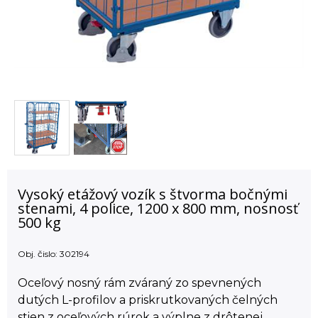
Vysoký etážový vozík s štvorma bočnými
stenami, 4 police, 1200 x 800 mm, nosnosť
500 kg
Obj. čislo:
302194
Oceľový nosný rám zváraný zo spevnených
dutých L-profilov a priskrutkovaných čelných
stien z oceľových rúrok a výplne z drôtenej