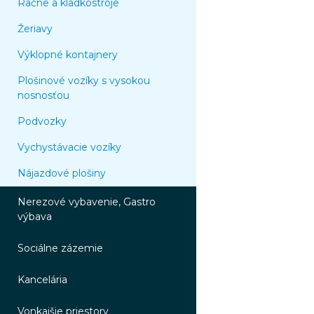
Račne a kladkostroje
Žeriavy
Výklopné kontajnery
Plošinové vozíky s vysokou
nosnosťou
Podvozky
Vychystávacie vozíky
Nájazdové plošiny
Nerezové vybavenie, Gastro
výbava
Sociálne zázemie
Kancelária
Vonkajšie priestory