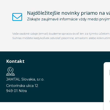
Najdôležitejšie novinky priamo na v
Získajte zaujímavé informácie vždy medzi prvým
Vaše osobné údaje (email) budeme spracovávať len za týmto účelom v
Súhlas môžete kedykoľvek odvolať písomne, emailom alebo kliknutí
Kontakt
JAMTAL Slovakia, s.r.o.
Cintorínska ulica 12
949 01 Nitra
© 