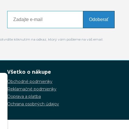
Odoberať
otvrdíte kliknutím na odkaz, ktorý vám pošleme na váš email.
Všetko o nákupe
Obchodné podmienky
Reklamačné podmienky
Doprava a platba
Ochrana osobných údajov
.o.