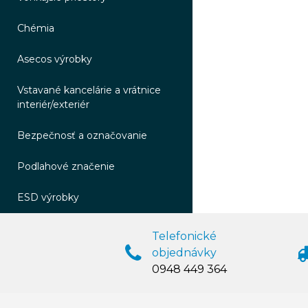
Chémia
Asecos výrobky
Vstavané kancelárie a vrátnice
interiér/exteriér
Bezpečnosť a označovanie
Podlahové značenie
ESD výrobky
Telefonické
objednávky
0948 449 364