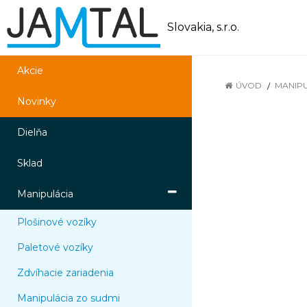
Slovakia, s.r.o.
Akcie
ÚVOD
MANIP
Novinky
Dielňa
Sklad
Manipulácia
Plošinové vozíky
Paletové vozíky
Zdvíhacie zariadenia
Manipulácia zo sudmi