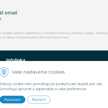
áš email
i
 súlade s platnou legislatívou a zásadami ochrany osobných údajov. Súhlas p
m na odkaz z ktoréhokoľvek informačného emailu.
Infolinka
0948 449 364
Vaše nastavenie cookies
predaj@jamtal.sk
Súbory cookie nám pomáhajú pri poskytovaní služieb pre vás.
Umožňujú spoznať a zapamätať si vaše preferencie.
Nastaviť
Rozumiem
2026 Jamtal Slovakia •
NextShop
&
e-shop Pohoda Connector
by
NextCom s.r