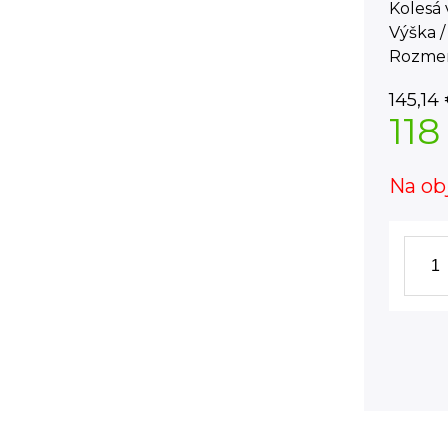
Kolesá 
Výška /
Rozmer
145,14
118
Na ob