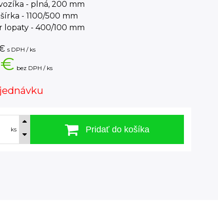
vozíka - plná, 200 mm
 šírka - 1100/500 mm
 lopaty - 400/100 mm
€
s DPH / ks
 €
bez DPH / ks
jednávku
Pridať do košíka
ks