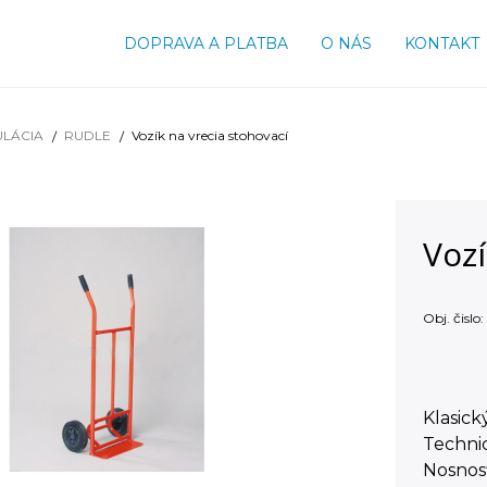
DOPRAVA A PLATBA
O NÁS
KONTAKT
ULÁCIA
RUDLE
Vozík na vrecia stohovací
Vozí
Obj. čislo:
Klasick
Technic
Nosnosť