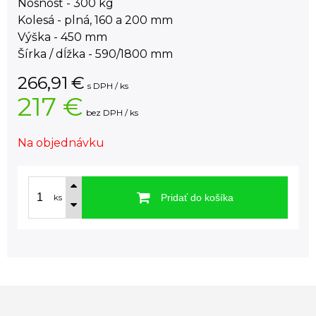
Nosnosť - 300 kg
Kolesá - plná, 160 a 200 mm
Výška - 450 mm
Šírka / dĺžka - 590/1800 mm
266,91
€
s DPH / ks
217 €
bez DPH / ks
Na objednávku
Pridať do košíka
ks