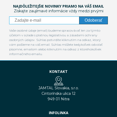
NAJDÔLEŽITEJŠIE NOVINKY PRIAMO NA VÁŠ EMAIL
Získajte zaujímavé informácie vždy medzi prvými
Odoberať
Vaše osobné údaje (email) budeme spracovávať len za týmto
účelom v súlade s platnou legislatívou a zásadami ochrany
osobných údajov. Súhlas potvrdíte kliknutím na odkaz, ktorý
vám pošleme na váš email. Súhlas môžete kedykoľvek odvolať
písomne, emailom alebo kliknutím na odkaz z ktoréhokoľvek
informačného emailu.
KONTAKT
JAMTAL Slovakia, s.r.o.
Cintorínska ulica 12
949 01 Nitra
INFOLINKA