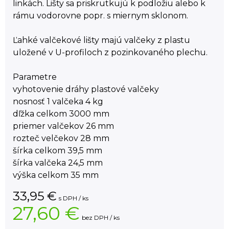
linkách. Lišty sa priskrutkujú k podložiu alebo k
rámu vodorovne popr. s miernym sklonom.
Ľahké valčekové lišty majú valčeky z plastu
uložené v U-profiloch z pozinkovaného plechu.
Parametre
vyhotovenie dráhy plastové valčeky
nosnosť 1 valčeka 4 kg
dľžka celkom 3000 mm
priemer valčekov 26 mm
rozteč velčekov 28 mm
šírka celkom 39,5 mm
šírka valčeka 24,5 mm
výška celkom 35 mm
33,95
€
s DPH / ks
27,60 €
bez DPH / ks