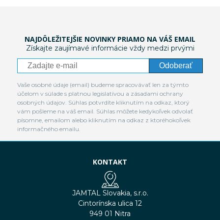
NAJDÔLEŽITEJŠIE NOVINKY PRIAMO NA VÁŠ EMAIL
Získajte zaujímavé informácie vždy medzi prvými
Odoberať
Vaše osobné údaje (email) budeme spracovávať len za týmto
účelom v súlade s platnou legislatívou a zásadami ochrany
osobných údajov. Súhlas potvrdíte kliknutím na odkaz, ktorý
vám pošleme na váš email. Súhlas môžete kedykoľvek odvolať
písomne, emailom alebo kliknutím na odkaz z ktoréhokoľvek
informačného emailu.
KONTAKT
JAMTAL Slovakia, s.r.o.
Cintorínska ulica 12
949 01 Nitra