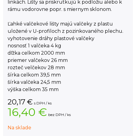
linkách. Lišty sa priskrutkujú k podložiu alebo k
rámu vodorovne popr. s miernym sklonom.
Ľahké valčekové lišty majú valčeky z plastu
uložené v U-profiloch z pozinkovaného plechu.
vyhotovenie dráhy plastové valčeky
nosnosť 1 valčeka 4 kg
dľžka celkom 2000 mm
priemer valčekov 26 mm
rozteč velčekov 28 mm
šírka celkom 39,5 mm
šírka valčeka 24,5 mm
výška celkom 35 mm
20,17
€
s DPH / ks
16,40 €
bez DPH / ks
Na sklade