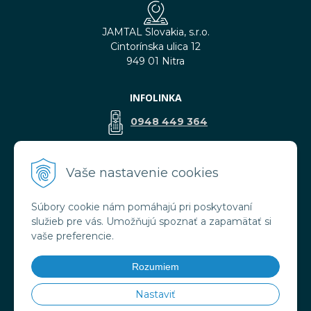
JAMTAL Slovakia, s.r.o.
Cintorínska ulica 12
949 01 Nitra
INFOLINKA
0948 449 364
predaj@jamtal.sk
Vaše nastavenie cookies
Súbory cookie nám pomáhajú pri poskytovaní
VŠETKO O NÁKUPE
služieb pre vás. Umožňujú spoznať a zapamätať si
Obchodné podmienky
vaše preferencie.
Reklamačné podmienky
Doprava a platba
Rozumiem
Ochrana osobných údajov
Nastaviť