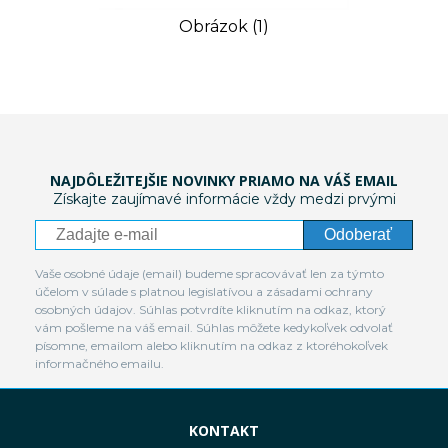
Obrázok (1)
NAJDÔLEŽITEJŠIE NOVINKY PRIAMO NA VÁŠ EMAIL
Získajte zaujímavé informácie vždy medzi prvými
Odoberať
Vaše osobné údaje (email) budeme spracovávať len za týmto
účelom v súlade s platnou legislatívou a zásadami ochrany
osobných údajov. Súhlas potvrdíte kliknutím na odkaz, ktorý
vám pošleme na váš email. Súhlas môžete kedykoľvek odvolať
písomne, emailom alebo kliknutím na odkaz z ktoréhokoľvek
informačného emailu.
KONTAKT