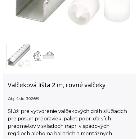
Valčeková lišta 2 m, rovné valčeky
Obj. čislo:
302659
Slúži pre vytvorenie valčekových dráh slúžiacich
pre posun prepraviek, paliet popr. ďalších
predmetov v skladoch napr. v spádových
regáloch alebo na baliacich a montážnych