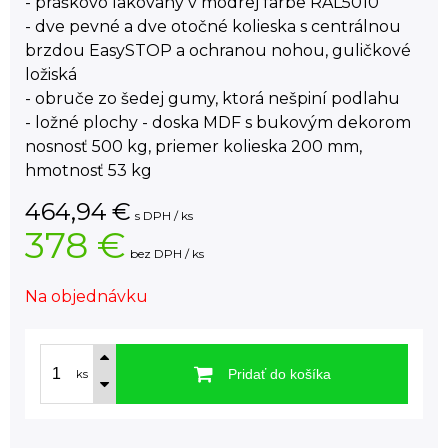
- práškovo lakovaný v modrej farbe RAL5010
- dve pevné a dve otočné kolieska s centrálnou
brzdou EasySTOP a ochranou nohou, guličkové
ložiská
- obruče zo šedej gumy, ktorá nešpiní podlahu
- ložné plochy - doska MDF s bukovým dekorom
nosnosť 500 kg, priemer kolieska 200 mm,
hmotnosť 53 kg
464,94
€
s DPH / ks
378 €
bez DPH / ks
Na objednávku
Pridať do košíka
ks