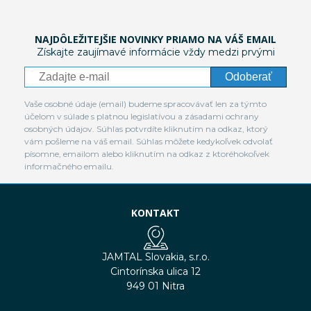
NAJDÔLEŽITEJŠIE NOVINKY PRIAMO NA VÁŠ EMAIL
Získajte zaujímavé informácie vždy medzi prvými
Odoberať
Vaše osobné údaje (email) budeme spracovávať len za týmto
účelom v súlade s platnou legislatívou a zásadami ochrany
osobných údajov. Súhlas potvrdíte kliknutím na odkaz, ktorý
vám pošleme na váš email. Súhlas môžete kedykoľvek odvolať
písomne, emailom alebo kliknutím na odkaz z ktoréhokoľvek
informačného emailu.
KONTAKT
JAMTAL Slovakia, s.r.o.
Cintorínska ulica 12
949 01 Nitra