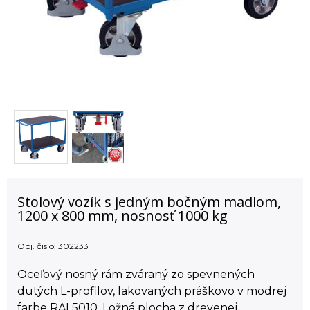
Stolový vozík s jedným bočným madlom,
1200 x 800 mm, nosnosť 1000 kg
Obj. čislo:
302233
Oceľový nosný rám zváraný zo spevnených
dutých L-profilov, lakovaných práškovo v modrej
farbe RAL5010. Ložná plocha z drevenej