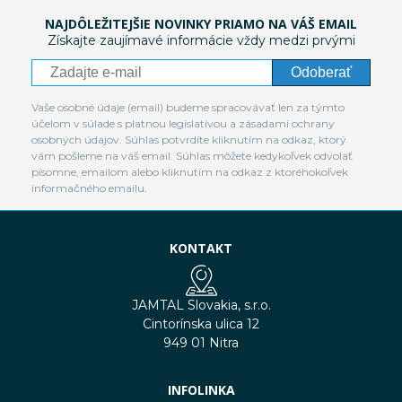
NAJDÔLEŽITEJŠIE NOVINKY PRIAMO NA VÁŠ EMAIL
Získajte zaujímavé informácie vždy medzi prvými
Odoberať
Vaše osobné údaje (email) budeme spracovávať len za týmto
účelom v súlade s platnou legislatívou a zásadami ochrany
osobných údajov. Súhlas potvrdíte kliknutím na odkaz, ktorý
vám pošleme na váš email. Súhlas môžete kedykoľvek odvolať
písomne, emailom alebo kliknutím na odkaz z ktoréhokoľvek
informačného emailu.
KONTAKT
JAMTAL Slovakia, s.r.o.
Cintorínska ulica 12
949 01 Nitra
INFOLINKA