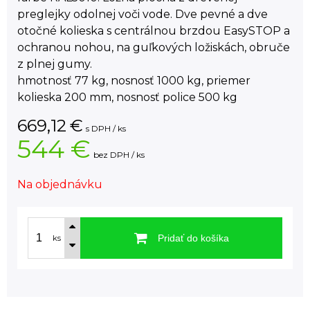
preglejky odolnej voči vode. Dve pevné a dve
otočné kolieska s centrálnou brzdou EasySTOP a
ochranou nohou, na guľkových ložiskách, obruče
z plnej gumy.
hmotnosť 77 kg, nosnosť 1000 kg, priemer
kolieska 200 mm, nosnosť police 500 kg
669,12
€
s DPH / ks
544 €
bez DPH / ks
Na objednávku
Pridať do košíka
ks