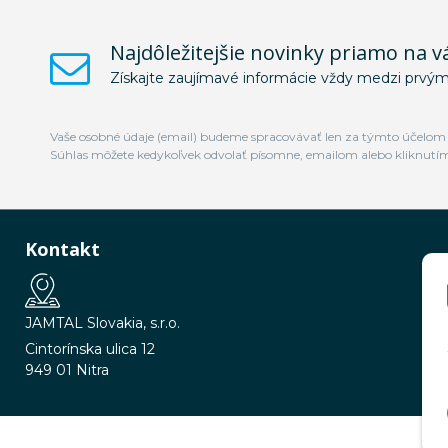
Najdôležitejšie novinky priamo na v
Získajte zaujímavé informácie vždy medzi prvým
Vaše osobné údaje (email) budeme spracovávať len za týmto účelom v
Súhlas môžete kedykoľvek odvolať písomne, emailom alebo kliknutí
Kontakt
JAMTAL Slovakia, s.r.o.
Cintorínska ulica 12
949 01 Nitra
© 