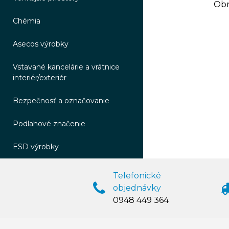
Obr
Chémia
Asecos výrobky
Vstavané kancelárie a vrátnice
interiér/exteriér
Bezpečnosť a označovanie
Podlahové značenie
ESD výrobky
Telefonické
objednávky
0948 449 364