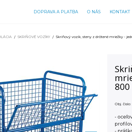
DOPRAVA A PLATBA
O NÁS
KONTAKT
ULÁCIA
SKRIŇOVÉ VOZÍKY
Skriňový vozík, steny z drôtené mriežky - j
Skri
mrie
800
Obj. čislo:
- oceľ
profilo
- práš