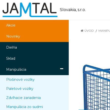
Slovakia, s.r.o.
Akcie
ÚVOD
MANIP
Novinky
Dielňa
Sklad
Manipulácia
Plošinové vozíky
Paletové vozíky
Zdvíhacie zariadenia
Manipulácia zo sudmi