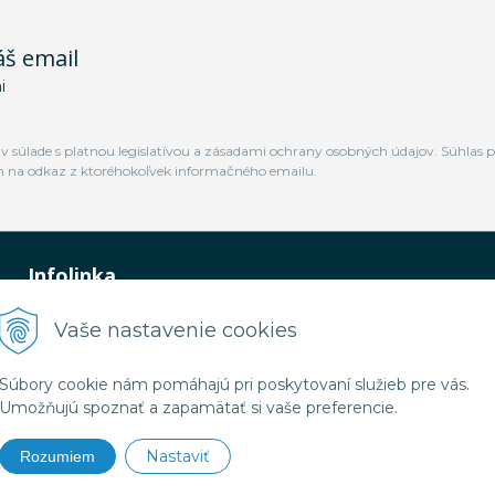
áš email
i
 súlade s platnou legislatívou a zásadami ochrany osobných údajov. Súhlas p
m na odkaz z ktoréhokoľvek informačného emailu.
Infolinka
0948 449 364
Vaše nastavenie cookies
predaj@jamtal.sk
Súbory cookie nám pomáhajú pri poskytovaní služieb pre vás.
Umožňujú spoznať a zapamätať si vaše preferencie.
Nastaviť
Rozumiem
2026 Jamtal Slovakia •
NextShop
&
e-shop Pohoda Connector
by
NextCom s.r