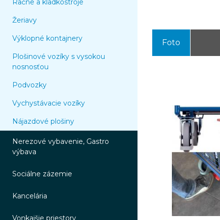
Račne a kladkostroje
Žeriavy
Výklopné kontajnery
Foto
Plošinové vozíky s vysokou
nosnosťou
Podvozky
Vychystávacie vozíky
Nájazdové plošiny
Nerezové vybavenie, Gastro
výbava
Sociálne zázemie
Kancelária
Vonkajšie priestory