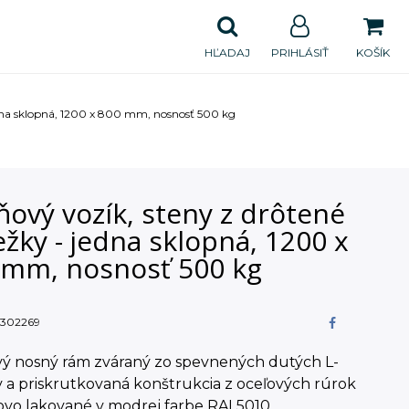
HĽADAJ
PRIHLÁSIŤ
KOŠÍK
edna sklopná, 1200 x 800 mm, nosnosť 500 kg
ňový vozík, steny z drôtené
žky - jedna sklopná, 1200 x
 mm, nosnosť 500 kg
302269
ový nosný rám zváraný zo spevnených dutých L-
v a priskrutkovaná konštrukcia z oceľových rúrok
kovo lakované v modrej farbe RAL5010