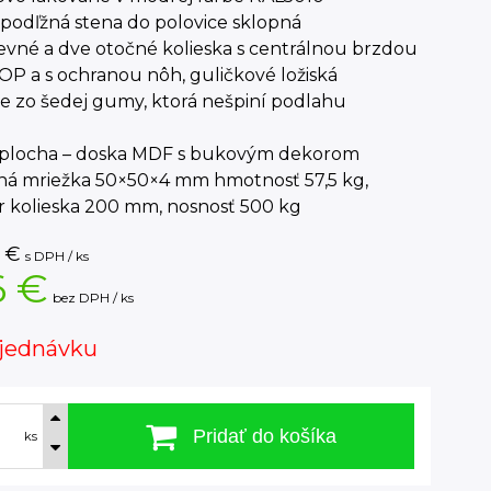
 podľžná stena do polovice sklopná
evné a dve otočné kolieska s centrálnou brzdou
P a s ochranou nôh, guličkové ložiská
e zo šedej gumy, ktorá nešpiní podlahu
á plocha – doska MDF s bukovým dekorom
ená mriežka 50×50×4 mm hmotnosť 57,5 kg,
r kolieska 200 mm, nosnosť 500 kg
€
s DPH / ks
6 €
bez DPH / ks
jednávku
Pridať do košíka
ks