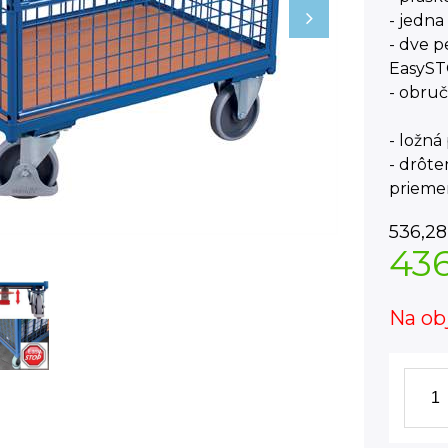
- jedna
- dve p
EasySTO
- obruč
- ložn
- drôt
prieme
536,28
43
Na ob