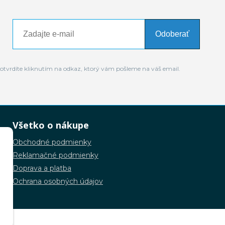
Odoberať
otvrdíte kliknutím na odkaz, ktorý vám pošleme na váš email.
Všetko o nákupe
Obchodné podmienky
Reklamačné podmienky
Doprava a platba
Ochrana osobných údajov
.o.