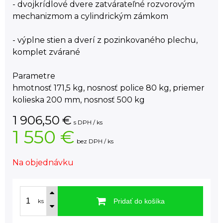
- dvojkrídlové dvere zatvárateľné rozvorovým
mechanizmom a cylindrickým zámkom
- výplne stien a dverí z pozinkovaného plechu,
komplet zvárané
Parametre
hmotnosť 171,5 kg, nosnosť police 80 kg, priemer
kolieska 200 mm, nosnosť 500 kg
1 906,50
€
s DPH / ks
1 550 €
bez DPH / ks
Na objednávku
Pridať do košíka
ks