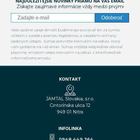
NAJDÔLEŽITEJŠIE NOVINKY PRIAMO NA VÁŠ EMAIL
Získajte zaujímavé informácie vždy medzi prvými
Odoberať
Vaše osobné údaje (email) budeme spracovávať len za týmto
účelom v súlade s platnou legislatívou a zásadami ochrany
osobných údajov. Súhlas potvrdíte kliknutím na odkaz, ktorý
vám pošleme na váš email. Súhlas môžete kedykoľvek odvolať
písomne, emailom alebo kliknutím na odkaz z ktoréhokoľvek
informačného emailu.
KONTAKT
JAMTAL Slovakia, s.r.o.
Cintorínska ulica 12
949 01 Nitra
INFOLINKA
0948 449 364