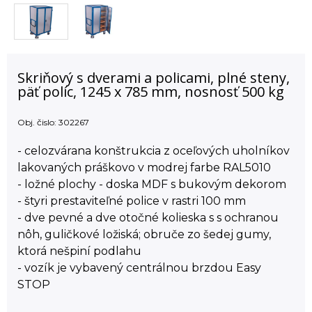
Skriňový s dverami a policami, plné steny,
päť políc, 1245 x 785 mm, nosnosť 500 kg
Obj. čislo:
302267
- celozvárana konštrukcia z oceľových uholníkov
lakovaných práškovo v modrej farbe RAL5010
- ložné plochy - doska MDF s bukovým dekorom
- štyri prestaviteľné police v rastri 100 mm
- dve pevné a dve otočné kolieska s s ochranou
nôh, guličkové ložiská; obruče zo šedej gumy,
ktorá nešpiní podlahu
- vozík je vybavený centrálnou brzdou Easy
STOP