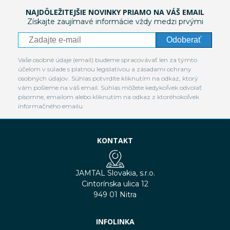
NAJDÔLEŽITEJŠIE NOVINKY PRIAMO NA VÁŠ EMAIL
Získajte zaujímavé informácie vždy medzi prvými
Odoberať
Vaše osobné údaje (email) budeme spracovávať len za týmto
účelom v súlade s platnou legislatívou a zásadami ochrany
osobných údajov. Súhlas potvrdíte kliknutím na odkaz, ktorý
vám pošleme na váš email. Súhlas môžete kedykoľvek odvolať
písomne, emailom alebo kliknutím na odkaz z ktoréhokoľvek
informačného emailu.
KONTAKT
JAMTAL Slovakia, s.r.o.
Cintorínska ulica 12
949 01 Nitra
INFOLINKA