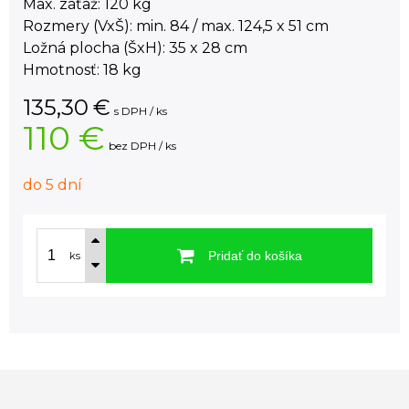
Max. záťaž: 120 kg
Rozmery (VxŠ): min. 84 / max. 124,5 x 51 cm
Ložná plocha (ŠxH): 35 x 28 cm
Hmotnosť: 18 kg
135,30
€
s DPH / ks
110 €
bez DPH / ks
do 5 dní
Pridať do košíka
ks