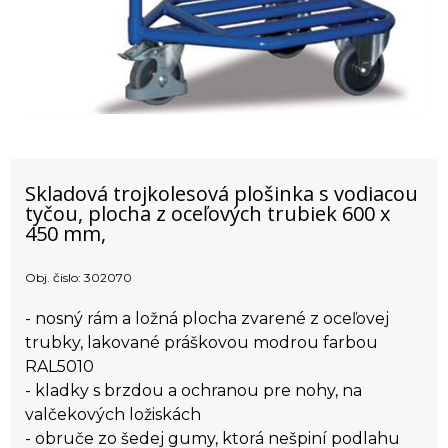
Skladová trojkolesová plošinka s vodiacou
tyčou, plocha z oceľových trubiek 600 x
450 mm,
Obj. čislo:
302070
- nosný rám a ložná plocha zvarené z oceľovej
trubky, lakované práškovou modrou farbou
RAL5010
- kladky s brzdou a ochranou pre nohy, na
valčekových ložiskách
- obruče zo šedej gumy, ktorá nešpiní podlahu