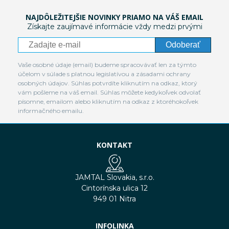
NAJDÔLEŽITEJŠIE NOVINKY PRIAMO NA VÁŠ EMAIL
Získajte zaujímavé informácie vždy medzi prvými
Odoberať
Vaše osobné údaje (email) budeme spracovávať len za týmto
účelom v súlade s platnou legislatívou a zásadami ochrany
osobných údajov. Súhlas potvrdíte kliknutím na odkaz, ktorý
vám pošleme na váš email. Súhlas môžete kedykoľvek odvolať
písomne, emailom alebo kliknutím na odkaz z ktoréhokoľvek
informačného emailu.
KONTAKT
JAMTAL Slovakia, s.r.o.
Cintorínska ulica 12
949 01 Nitra
INFOLINKA