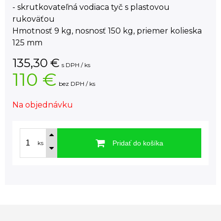
- skrutkovateľná vodiaca tyč s plastovou
rukoväťou
Hmotnosť 9 kg, nosnosť 150 kg, priemer kolieska
125 mm
135,30
€
s DPH / ks
110 €
bez DPH / ks
Na objednávku
Pridať do košíka
ks