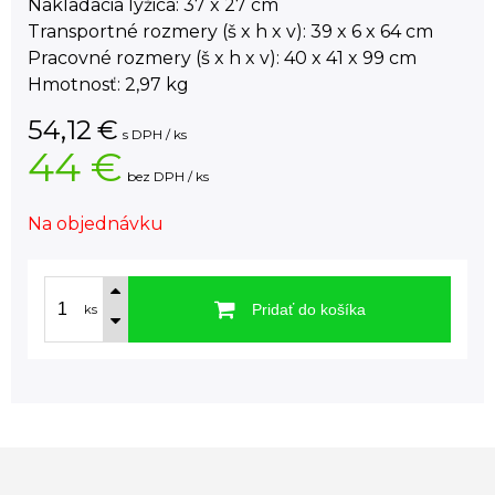
Nakladacia lyžica: 37 x 27 cm
Transportné rozmery (š x h x v): 39 x 6 x 64 cm
Pracovné rozmery (š x h x v): 40 x 41 x 99 cm
Hmotnosť: 2,97 kg
54,12
€
s DPH / ks
44 €
bez DPH / ks
Na objednávku
Pridať do košíka
ks