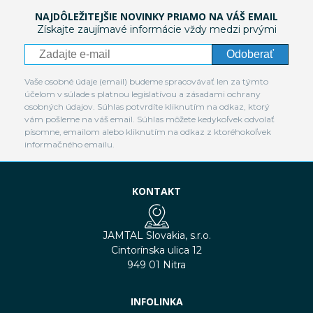
NAJDÔLEŽITEJŠIE NOVINKY PRIAMO NA VÁŠ EMAIL
Získajte zaujímavé informácie vždy medzi prvými
Odoberať
Vaše osobné údaje (email) budeme spracovávať len za týmto
účelom v súlade s platnou legislatívou a zásadami ochrany
osobných údajov. Súhlas potvrdíte kliknutím na odkaz, ktorý
vám pošleme na váš email. Súhlas môžete kedykoľvek odvolať
písomne, emailom alebo kliknutím na odkaz z ktoréhokoľvek
informačného emailu.
KONTAKT
JAMTAL Slovakia, s.r.o.
Cintorínska ulica 12
949 01 Nitra
INFOLINKA