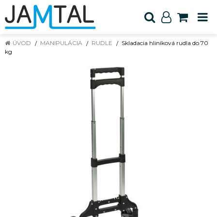
ÚVOD
MANIPULÁCIA
RUDLE
Skladacia hliníková rudla do 70
kg