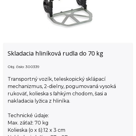
Skladacia hliníková rudla do 70 kg
Obj. čislo:
300339
Transportný vozík, teleskopický sklápací
mechanizmus, 2-dielny, pogumovaná vysoká
rukoväť, kolieska s ľahkým chodom, šasi a
nakladacia lyžica z hliníka.
Technické údaje:
Max. záťaž: 70 kg
Kolieska (o x š):12 x 3 cm