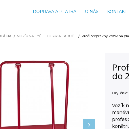
DOPRAVA A PLATBA
O NÁS
KONTAKT
ULÁCIA
VOZÍK NA TYČE, DOSKY A TABUĽE
Profi prepravný vozík na pl
Prof
do 
Obj. čislo:
Vozík 
manévr
profesi
konštru