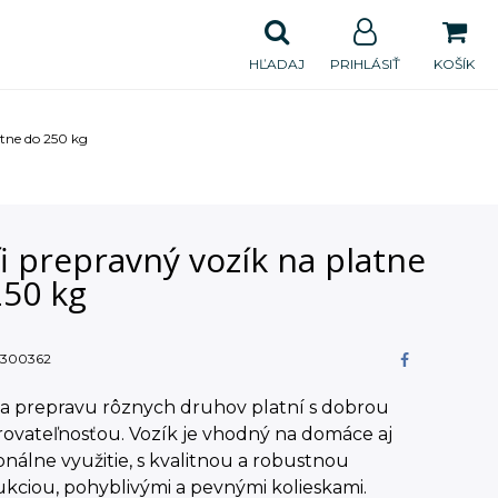
HĽADAJ
PRIHLÁSIŤ
KOŠÍK
atne do 250 kg
i prepravný vozík na platne
250 kg
300362
na prepravu rôznych druhov platní s dobrou
ovateľnosťou. Vozík je vhodný na domáce aj
onálne využitie, s kvalitnou a robustnou
kciou, pohyblivými a pevnými kolieskami.