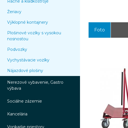
Račne a kladkostroje
Žeriavy
Výklopné kontajnery
Foto
Plošinové vozíky s vysokou
nosnosťou
Podvozky
Vychystávacie vozíky
Nájazdové plošiny
Nerezové vybavenie, Gastro
výbava
Sociálne zázemie
Kancelária
Vonkajšie priestory