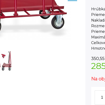
Hrúbka
Prieme
Naklad
Rozmery
Priemer
Maximá
Celkové
Hmotno
350,55
28
Na ob