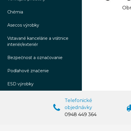
Obr
Chémia
Asecos výrobky
Vstavané kancelárie a vrátnice
interiér/exteriér
Bezpečnosť a označovanie
Podlahové značenie
ESD výrobky
Telefonické
objednávky
0948 449 364