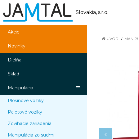
Slovakia, s.r.o.
Akcie
ÚVOD
MANIP
Novinky
Dielňa
Sklad
Manipulácia
Plošinové vozíky
Paletové vozíky
Zdvíhacie zariadenia
Manipulácia zo sudmi