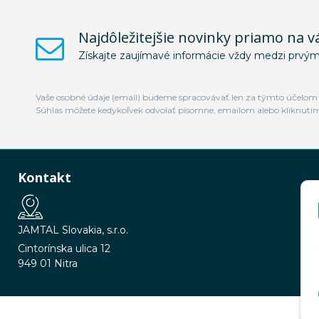
Najdôležitejšie novinky priamo na v
Získajte zaujímavé informácie vždy medzi prvým
Vaše osobné údaje (email) budeme spracovávať len za týmto účelom v
Súhlas môžete kedykoľvek odvolať písomne, emailom alebo kliknutí
Kontakt
JAMTAL Slovakia, s.r.o.
Cintorínska ulica 12
949 01 Nitra
© 