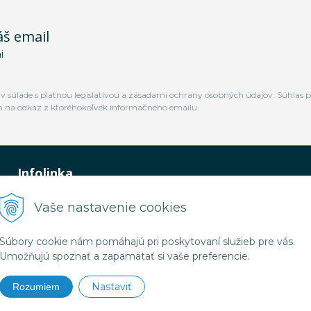
áš email
i
 súlade s platnou legislatívou a zásadami ochrany osobných údajov. Súhlas p
m na odkaz z ktoréhokoľvek informačného emailu.
Infolinka
0948 449 364
Vaše nastavenie cookies
predaj@jamtal.sk
Súbory cookie nám pomáhajú pri poskytovaní služieb pre vás.
Umožňujú spoznať a zapamätať si vaše preferencie.
Nastaviť
Rozumiem
2026 Jamtal Slovakia •
NextShop
&
e-shop Pohoda Connector
by
NextCom s.r