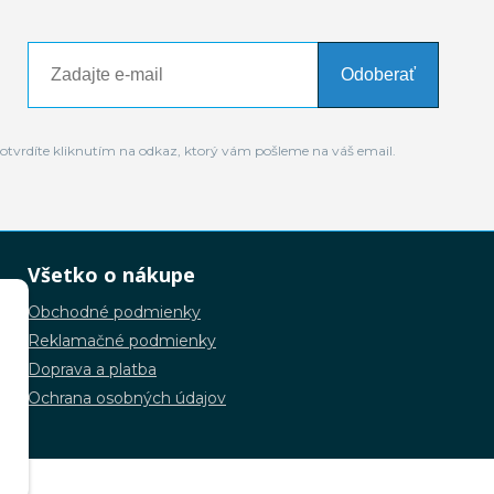
Odoberať
otvrdíte kliknutím na odkaz, ktorý vám pošleme na váš email.
Všetko o nákupe
Obchodné podmienky
Reklamačné podmienky
Doprava a platba
Ochrana osobných údajov
.o.