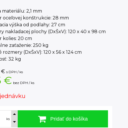
 materiálu: 2,1 mm
r oceľovej konštrukcie: 28 mm
acia výška od podlahy: 27 cm
 nakladacej plochy (DxŠxV): 120 x 40 x 98 cm
 kolies: 20 cm
lne zaťaženie: 250 kg
 rozmery (DxŠxV): 120 x 56 x 124 cm
sť: 32 kg
€
s DPH / ks
5 €
bez DPH / ks
jednávku
Pridať do košíka
ks