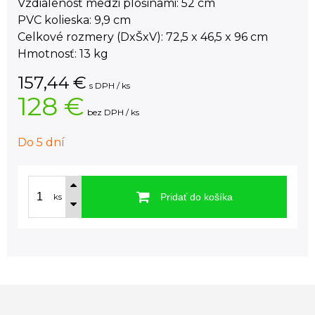
Vzdialenosť medzi plošinami: 52 cm
PVC kolieska: 9,9 cm
Celkové rozmery (DxŠxV): 72,5 x 46,5 x 96 cm
Hmotnosť: 13 kg
157,44
€
s DPH / ks
128 €
bez DPH / ks
Do 5 dní
Pridať do košíka
ks