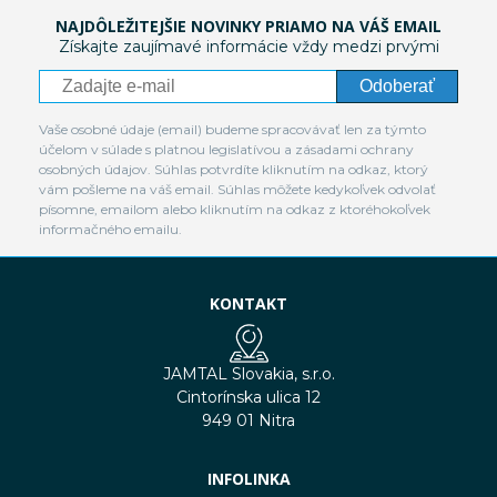
NAJDÔLEŽITEJŠIE NOVINKY PRIAMO NA VÁŠ EMAIL
Získajte zaujímavé informácie vždy medzi prvými
Odoberať
Vaše osobné údaje (email) budeme spracovávať len za týmto
účelom v súlade s platnou legislatívou a zásadami ochrany
osobných údajov. Súhlas potvrdíte kliknutím na odkaz, ktorý
vám pošleme na váš email. Súhlas môžete kedykoľvek odvolať
písomne, emailom alebo kliknutím na odkaz z ktoréhokoľvek
informačného emailu.
KONTAKT
JAMTAL Slovakia, s.r.o.
Cintorínska ulica 12
949 01 Nitra
INFOLINKA