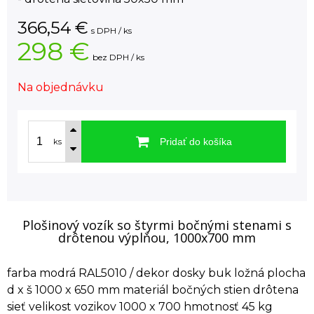
366,54
€
s DPH / ks
298 €
bez DPH / ks
Na objednávku
Pridať do košíka
ks
Plošinový vozík so štyrmi bočnými stenami s
drôtenou výplňou, 1000x700 mm
farba modrá RAL5010 / dekor dosky buk ložná plocha
d x š 1000 x 650 mm materiál bočných stien drôtena
sieť velikost vozikov 1000 x 700 hmotnosť 45 kg