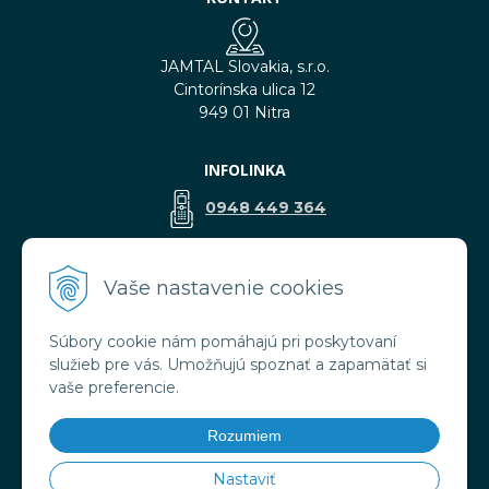
JAMTAL Slovakia, s.r.o.
Cintorínska ulica 12
949 01 Nitra
INFOLINKA
0948 449 364
predaj@jamtal.sk
Vaše nastavenie cookies
Súbory cookie nám pomáhajú pri poskytovaní
VŠETKO O NÁKUPE
služieb pre vás. Umožňujú spoznať a zapamätať si
Obchodné podmienky
vaše preferencie.
Reklamačné podmienky
Doprava a platba
Rozumiem
Ochrana osobných údajov
Nastaviť