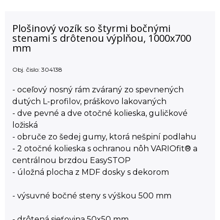
Plošinový vozík so štyrmi bočnými
stenami s drôtenou výplňou, 1000x700
mm
Obj. čislo:
304138
- oceľový nosný rám zváraný zo spevnených
dutých L-profilov, práškovo lakovaných
- dve pevné a dve otočné kolieska, guličkové
ložiská
- obruče zo šedej gumy, ktorá nešpiní podlahu
- 2 otočné kolieska s ochranou nôh VARIOfit® a
centrálnou brzdou EasySTOP
- úložná plocha z MDF dosky s dekorom
- výsuvné bočné steny s výškou 500 mm
- drôtená sieťovina 50x50 mm