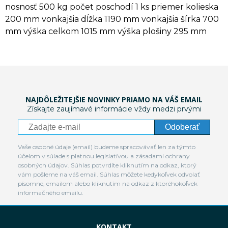
nosnosť 500 kg počet poschodí 1 ks priemer kolieska
200 mm vonkajšia dĺžka 1190 mm vonkajšia šírka 700
mm výška celkom 1015 mm výška plošiny 295 mm
NAJDÔLEŽITEJŠIE NOVINKY PRIAMO NA VÁŠ EMAIL
Získajte zaujímavé informácie vždy medzi prvými
Odoberať
Vaše osobné údaje (email) budeme spracovávať len za týmto
účelom v súlade s platnou legislatívou a zásadami ochrany
osobných údajov. Súhlas potvrdíte kliknutím na odkaz, ktorý
vám pošleme na váš email. Súhlas môžete kedykoľvek odvolať
písomne, emailom alebo kliknutím na odkaz z ktoréhokoľvek
informačného emailu.
KONTAKT