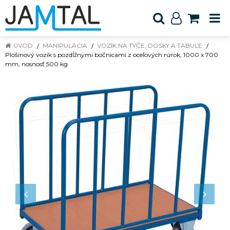
ÚVOD
MANIPULÁCIA
VOZÍK NA TYČE, DOSKY A TABUĽE
Plošinový vozík s pozdĺžnymi bočnicami z oceľových rúrok, 1000 x 700
mm, nosnosť 500 kg