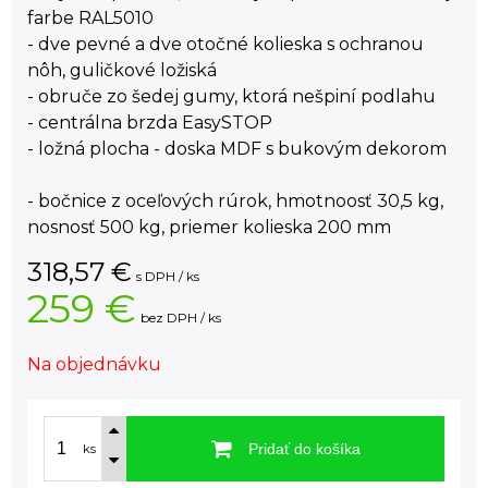
farbe RAL5010
- dve pevné a dve otočné kolieska s ochranou
nôh, guličkové ložiská
- obruče zo šedej gumy, ktorá nešpiní podlahu
- centrálna brzda EasySTOP
- ložná plocha - doska MDF s bukovým dekorom
- bočnice z oceľových rúrok, hmotnoosť 30,5 kg,
nosnosť 500 kg, priemer kolieska 200 mm
318,57
€
s DPH / ks
259 €
bez DPH / ks
Na objednávku
Pridať do košíka
ks