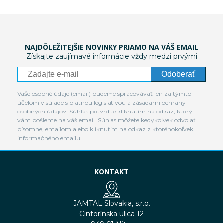
NAJDÔLEŽITEJŠIE NOVINKY PRIAMO NA VÁŠ EMAIL
Získajte zaujímavé informácie vždy medzi prvými
Odoberať
Vaše osobné údaje (email) budeme spracovávať len za týmto
účelom v súlade s platnou legislatívou a zásadami ochrany
osobných údajov. Súhlas potvrdíte kliknutím na odkaz, ktorý
vám pošleme na váš email. Súhlas môžete kedykoľvek odvolať
písomne, emailom alebo kliknutím na odkaz z ktoréhokoľvek
informačného emailu.
KONTAKT
JAMTAL Slovakia, s.r.o.
Cintorínska ulica 12