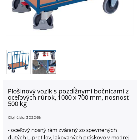
Plošinový vozík s pozdĺžnymi bočnicami z
oceľových rúrok, 1000 x 700 mm, nosnosť
500 kg
Obj. čislo:
302068
- oceľový nosný rám zváraný zo spevnených
dutých L-profilov, lakovaných práškovo v modrej