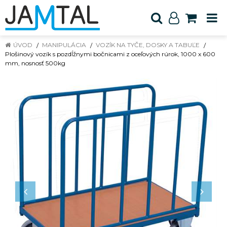
ÚVOD
MANIPULÁCIA
VOZÍK NA TYČE, DOSKY A TABUĽE
Plošinový vozík s pozdĺžnymi bočnicami z oceľových rúrok, 1000 x 600
mm, nosnosť 500kg