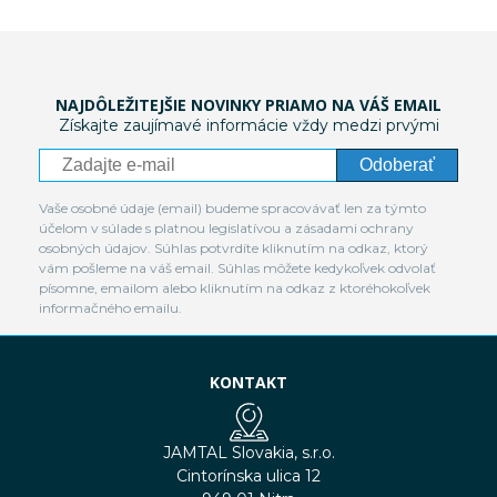
NAJDÔLEŽITEJŠIE NOVINKY PRIAMO NA VÁŠ EMAIL
Získajte zaujímavé informácie vždy medzi prvými
Odoberať
Vaše osobné údaje (email) budeme spracovávať len za týmto
účelom v súlade s platnou legislatívou a zásadami ochrany
osobných údajov. Súhlas potvrdíte kliknutím na odkaz, ktorý
vám pošleme na váš email. Súhlas môžete kedykoľvek odvolať
písomne, emailom alebo kliknutím na odkaz z ktoréhokoľvek
informačného emailu.
KONTAKT
JAMTAL Slovakia, s.r.o.
Cintorínska ulica 12