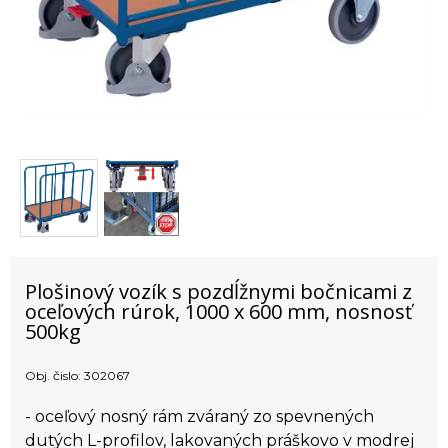
Plošinový vozík s pozdĺžnymi bočnicami z
oceľových rúrok, 1000 x 600 mm, nosnosť
500kg
Obj. čislo:
302067
- oceľový nosný rám zváraný zo spevnených
dutých L-profilov, lakovaných práškovo v modrej