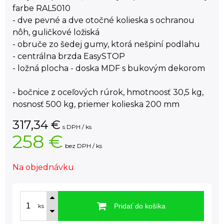
farbe RAL5010
- dve pevné a dve otočné kolieska s ochranou
nôh, guličkové ložiská
- obruče zo šedej gumy, ktorá nešpiní podlahu
- centrálna brzda EasySTOP
- ložná plocha - doska MDF s bukovým dekorom
- bočnice z oceľových rúrok, hmotnoosť 30,5 kg,
nosnosť 500 kg, priemer kolieska 200 mm
317,34
€
s DPH / ks
258 €
bez DPH / ks
Na objednávku
Pridať do košíka
ks