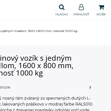
HĽADAJ
PRIHLÁSIŤ
KOŠÍK
k s jedným madlom, 1600 x 800 mm, nosnosť 1000 kg
inový vozík s jedným
lom, 1600 x 800 mm,
nosť 1000 kg
302216
ý nosný rám zváraný zo spevnených dutých L-
v, lakovaných práškovo v modrej farbe RAL5010.
locha z drevenej preglejky odolnej voči vode.