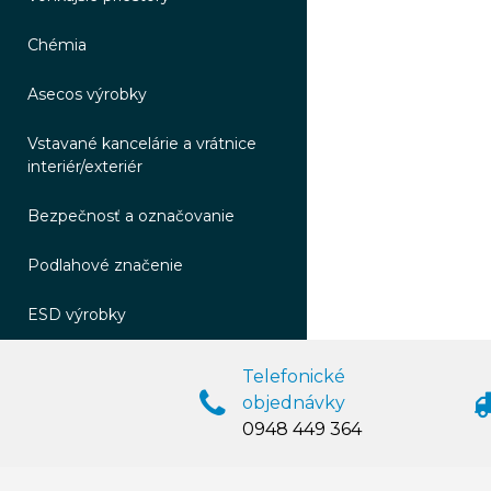
Chémia
Asecos výrobky
Vstavané kancelárie a vrátnice
interiér/exteriér
Bezpečnosť a označovanie
Podlahové značenie
ESD výrobky
Telefonické
objednávky
0948 449 364