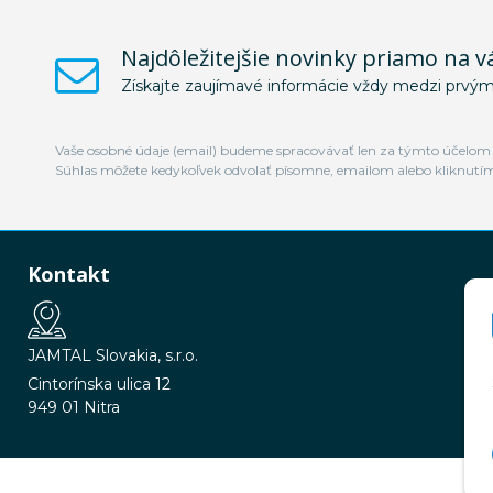
Najdôležitejšie novinky priamo na v
Získajte zaujímavé informácie vždy medzi prvým
Vaše osobné údaje (email) budeme spracovávať len za týmto účelom v
Súhlas môžete kedykoľvek odvolať písomne, emailom alebo kliknutí
Kontakt
JAMTAL Slovakia, s.r.o.
Cintorínska ulica 12
949 01 Nitra
© 