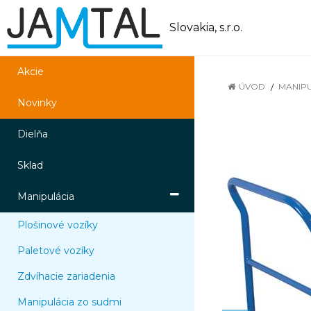
Slovakia, s.r.o.
Akcie
ÚVOD
MANIP
Novinky
Dielňa
Sklad
Manipulácia
Plošinové vozíky
Paletové vozíky
Zdvíhacie zariadenia
Manipulácia zo sudmi