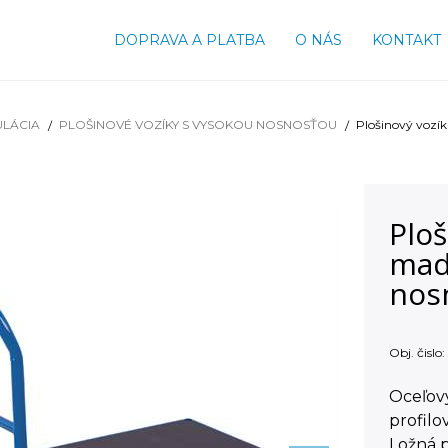
DOPRAVA A PLATBA
O NÁS
KONTAKT
ULÁCIA
PLOŠINOVÉ VOZÍKY S VYSOKOU NOSNOSŤOU
Plošinový vozí
Ploš
mad
nos
Obj. čislo:
Oceľov
profilo
Ložná p