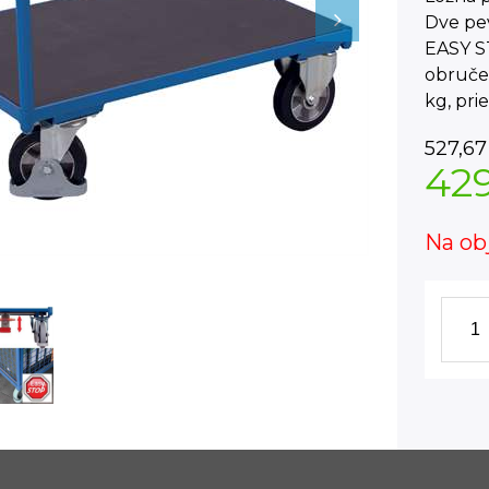
Dve pe
EASY S
obruče 
kg, pr
527,67
42
Na ob