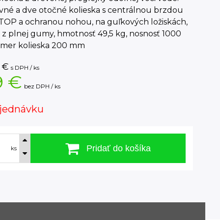
vné a dve otočné kolieska s centrálnou brzdou
TOP a ochranou nohou, na guľkových ložiskách,
z plnej gumy, hmotnosť 49,5 kg, nosnosť 1000
iemer kolieska 200 mm
€
s DPH / ks
9 €
bez DPH / ks
jednávku
Pridať do košíka
ks