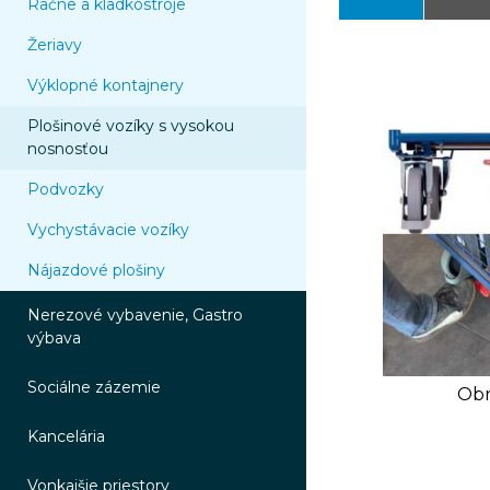
Račne a kladkostroje
Žeriavy
Výklopné kontajnery
Plošinové vozíky s vysokou
nosnosťou
Podvozky
Vychystávacie vozíky
Nájazdové plošiny
Nerezové vybavenie, Gastro
výbava
Sociálne zázemie
Obr
Kancelária
Vonkajšie priestory