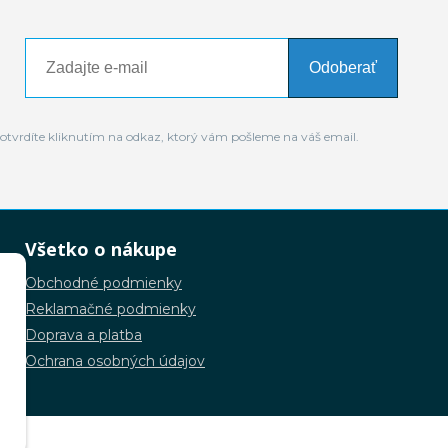
Odoberať
otvrdíte kliknutím na odkaz, ktorý vám pošleme na váš email.
Všetko o nákupe
Obchodné podmienky
Reklamačné podmienky
Doprava a platba
Ochrana osobných údajov
.o.