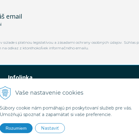
áš email
i
 súlade s platnou legislatívou a zásadami ochrany osobných údajov. Súhlas p
m na odkaz z ktoréhokoľvek informačného emailu.
Infolinka
0948 449 364
Vaše nastavenie cookies
predaj@jamtal.sk
Súbory cookie nám pomáhajú pri poskytovaní služieb pre vás.
Umožňujú spoznať a zapamätať si vaše preferencie.
Nastaviť
Rozumiem
2026 Jamtal Slovakia •
NextShop
&
e-shop Pohoda Connector
by
NextCom s.r