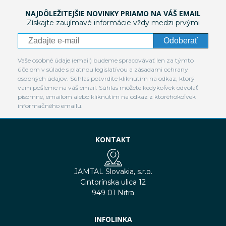
NAJDÔLEŽITEJŠIE NOVINKY PRIAMO NA VÁŠ EMAIL
Získajte zaujímavé informácie vždy medzi prvými
Odoberať
Vaše osobné údaje (email) budeme spracovávať len za týmto
účelom v súlade s platnou legislatívou a zásadami ochrany
osobných údajov. Súhlas potvrdíte kliknutím na odkaz, ktorý
vám pošleme na váš email. Súhlas môžete kedykoľvek odvolať
písomne, emailom alebo kliknutím na odkaz z ktoréhokoľvek
informačného emailu.
KONTAKT
JAMTAL Slovakia, s.r.o.
Cintorínska ulica 12
949 01 Nitra
INFOLINKA