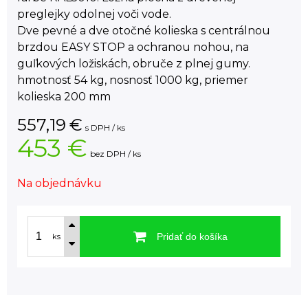
preglejky odolnej voči vode.
Dve pevné a dve otočné kolieska s centrálnou
brzdou EASY STOP a ochranou nohou, na
guľkových ložiskách, obruče z plnej gumy.
hmotnosť 54 kg, nosnosť 1000 kg, priemer
kolieska 200 mm
557,19
€
s DPH / ks
453 €
bez DPH / ks
Na objednávku
Pridať do košíka
ks