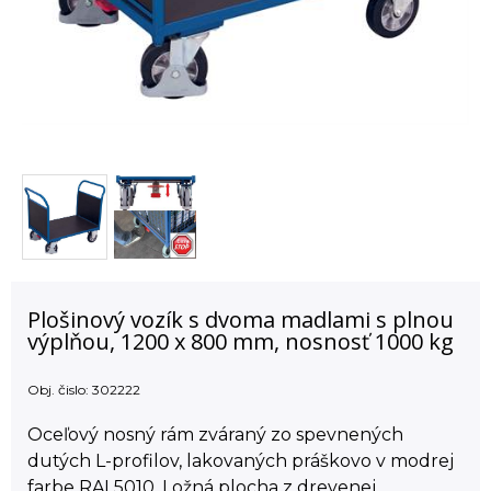
Plošinový vozík s dvoma madlami s plnou
výplňou, 1200 x 800 mm, nosnosť 1000 kg
Obj. čislo:
302222
Oceľový nosný rám zváraný zo spevnených
dutých L-profilov, lakovaných práškovo v modrej
farbe RAL5010. Ložná plocha z drevenej