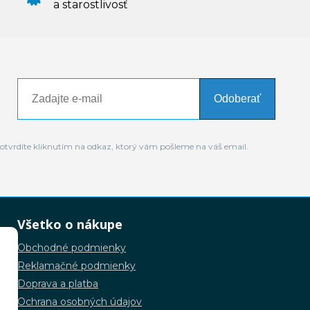
a starostlivosť
Odoberať
otvrdíte kliknutím na odkaz, ktorý vám pošleme na váš email.
Všetko o nákupe
Obchodné podmienky
Reklamačné podmienky
Doprava a platba
Ochrana osobných údajov