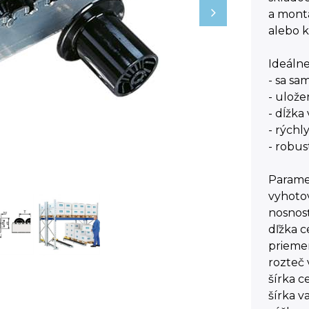
a montá
alebo 
Ideálne
- sa sa
- ulož
- dĺžka
- rýchl
- robus
Parame
vyhotov
nosnosť
dľžka 
prieme
rozteč
šírka 
šírka 