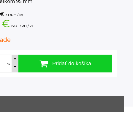
celkom 95 mm
€
s DPH / ks
 €
bez DPH / ks
lade
Pridať do košíka
ks