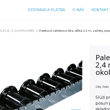
DOPRAVA A PLATBA
O NÁS
KONTAKT
ULÁCIA
DOPRAVNÍKY
Paletová valčeková lišta, dĺžka 2,4 m, valčeky pla
Pale
2,4 
oko
Obj. čislo:
Slúži p
posun p
skladoc