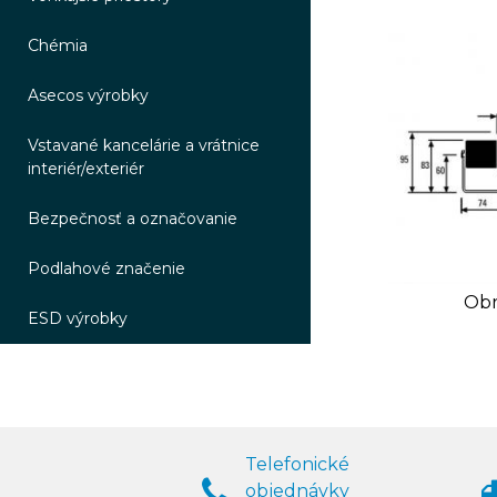
Chémia
Asecos výrobky
Vstavané kancelárie a vrátnice
interiér/exteriér
Bezpečnosť a označovanie
Podlahové značenie
Obr
ESD výrobky
Telefonické
objednávky