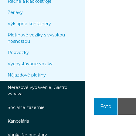
Račne a kladkostroje
Žeriavy
Výklopné kontajnery
Plošinové vozíky s vysokou
nosnosťou
Podvozky
Vychystávacie vozíky
Nájazdové plošiny
Nerezové vybavenie, Gastro
výbava
Foto
Sociálne zázemie
Kancelária
Vonkajšie priestory