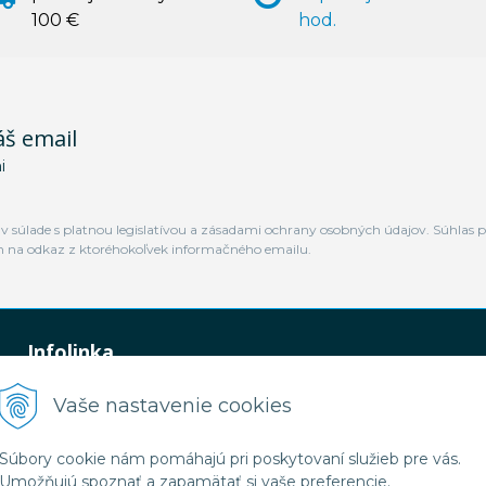
100 €
hod.
áš email
i
 súlade s platnou legislatívou a zásadami ochrany osobných údajov. Súhlas p
m na odkaz z ktoréhokoľvek informačného emailu.
Infolinka
0948 449 364
Vaše nastavenie cookies
predaj@jamtal.sk
Súbory cookie nám pomáhajú pri poskytovaní služieb pre vás.
Umožňujú spoznať a zapamätať si vaše preferencie.