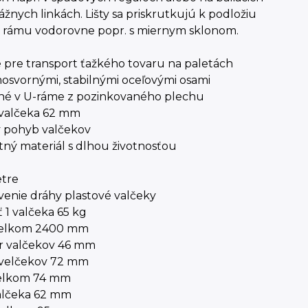
žnych linkách. Lišty sa priskrutkujú k podložiu
k rámu vodorovne popr. s miernym sklonom.
 pre transport ťažkého tovaru na paletách
mosvornými, stabilnými oceľovými osami
ené v U-ráme z pozinkovaného plechu
 valčeka 62 mm
y pohyb valčekov
tný materiál s dlhou životnosťou
tre
enie dráhy plastové valčeky
 1 valčeka 65 kg
celkom 2400 mm
r valčekov 46 mm
 velčekov 72 mm
celkom 74 mm
valčeka 62 mm