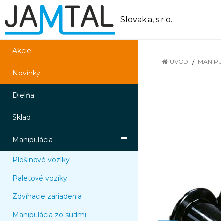
Slovakia, s.r.o.
Akcie
ÚVOD
MANIP
Novinky
Dielňa
Sklad
Manipulácia
Plošinové vozíky
Paletové vozíky
Zdvíhacie zariadenia
Manipulácia zo sudmi