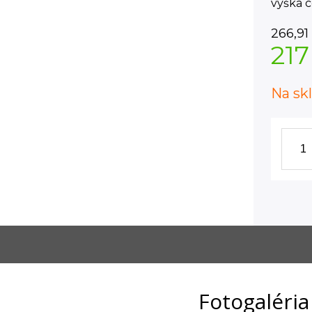
výška 
266,91
217
Na sk
Fotogaléria