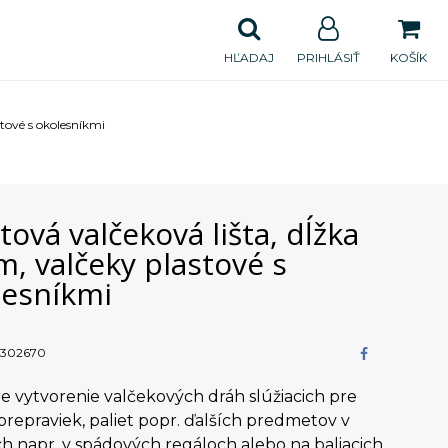
HĽADAJ
PRIHLÁSIŤ
KOŠÍK
stové s okolesníkmi
tová valčeková lišta, dĺžka
m, valčeky plastové s
lesníkmi
302670
re vytvorenie valčekových dráh slúžiacich pre
repraviek, paliet popr. ďalších predmetov v
h napr. v spádových regáloch alebo na baliacich