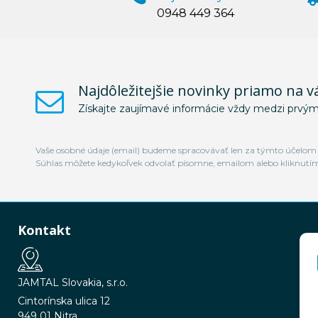
0948 449 364
Najdôležitejšie novinky priamo na v
Získajte zaujímavé informácie vždy medzi prvým
Vaše osobné údaje (email) budeme spracovávať len za týmto účelom v
Súhlas môžete kedykoľvek odvolať písomne, emailom alebo kliknutí
Kontakt
JAMTAL Slovakia, s.r.o.
Cintorínska ulica 12
949 01 Nitra