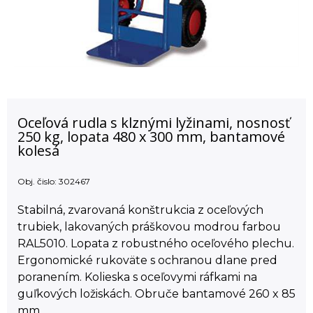
Oceľová rudla s klznými lyžinami, nosnosť
250 kg, lopata 480 x 300 mm, bantamové
kolesá
Obj. čislo:
302467
Stabilná, zvarovaná konštrukcia z oceľových
trubiek, lakovaných práškovou modrou farbou
RAL5010. Lopata z robustného oceľového plechu.
Ergonomické rukoväte s ochranou dlane pred
poranením. Kolieska s oceľovymi ráfkami na
guľkových ložiskách. Obruče bantamové 260 x 85
mm.