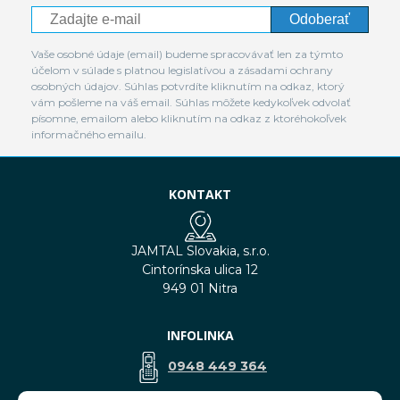
Odoberať
Vaše osobné údaje (email) budeme spracovávať len za týmto
účelom v súlade s platnou legislatívou a zásadami ochrany
osobných údajov. Súhlas potvrdíte kliknutím na odkaz, ktorý
vám pošleme na váš email. Súhlas môžete kedykoľvek odvolať
písomne, emailom alebo kliknutím na odkaz z ktoréhokoľvek
informačného emailu.
KONTAKT
JAMTAL Slovakia, s.r.o.
Cintorínska ulica 12
949 01 Nitra
INFOLINKA
0948 449 364