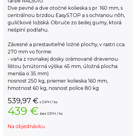
farbe RAL5010.
Dve pevné a dve otočné kolieska s pr. 160 mm, s
centrálnou brzdou EasySTOP a s ochranou nôh,
guličkové ložiská. Obruče zo šedej gumy, ktorá
nešpiní podlahu.
Závesné a prestaviteľné ložné plochy, v rastri cca.
270 mm vo forme:
- vaňa z rovnakej dosky orámované drevenou
lištou (vnútorná výška: 45 mm, úložná plocha
menšia o 35 mm)
nosnosť 250 kg, priemer kolieska 160 mm,
hmotnosť 60 kg, nosnosť police 80 kg
539,97
€
s DPH / ks
439 €
bez DPH / ks
Na objednávku