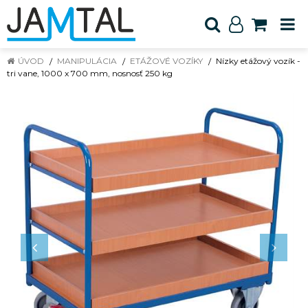
ÚVOD
MANIPULÁCIA
ETÁŽOVÉ VOZÍKY
Nízky etážový vozík -
tri vane, 1000 x 700 mm, nosnosť 250 kg