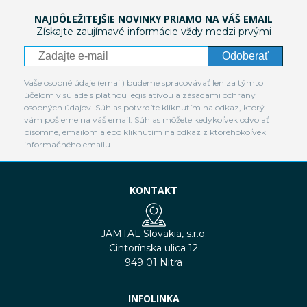
NAJDÔLEŽITEJŠIE NOVINKY PRIAMO NA VÁŠ EMAIL
Získajte zaujímavé informácie vždy medzi prvými
Odoberať
Vaše osobné údaje (email) budeme spracovávať len za týmto
účelom v súlade s platnou legislatívou a zásadami ochrany
osobných údajov. Súhlas potvrdíte kliknutím na odkaz, ktorý
vám pošleme na váš email. Súhlas môžete kedykoľvek odvolať
písomne, emailom alebo kliknutím na odkaz z ktoréhokoľvek
informačného emailu.
KONTAKT
JAMTAL Slovakia, s.r.o.
Cintorínska ulica 12
949 01 Nitra
INFOLINKA