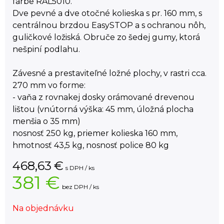
farbe RAL5010.
Dve pevné a dve otočné kolieska s pr. 160 mm, s
centrálnou brzdou EasySTOP a s ochranou nôh,
guličkové ložiská. Obruče zo šedej gumy, ktorá
nešpiní podlahu.
Závesné a prestaviteľné ložné plochy, v rastri cca.
270 mm vo forme:
- vaňa z rovnakej dosky orámované drevenou
lištou (vnútorná výška: 45 mm, úložná plocha
menšia o 35 mm)
nosnosť 250 kg, priemer kolieska 160 mm,
hmotnosť 43,5 kg, nosnosť police 80 kg
468,63
€
s DPH / ks
381 €
bez DPH / ks
Na objednávku