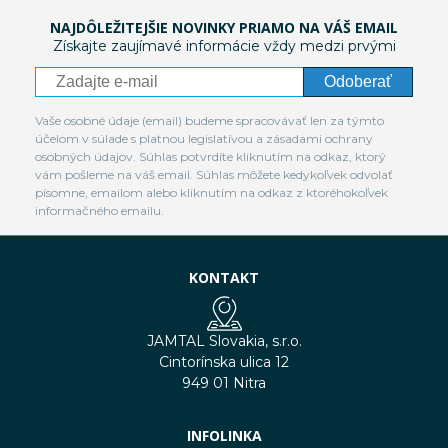
NAJDÔLEŽITEJŠIE NOVINKY PRIAMO NA VÁŠ EMAIL
Získajte zaujímavé informácie vždy medzi prvými
Odoberať
Vaše osobné údaje (email) budeme spracovávať len za týmto
účelom v súlade s platnou legislatívou a zásadami ochrany
osobných údajov. Súhlas potvrdíte kliknutím na odkaz, ktorý
vám pošleme na váš email. Súhlas môžete kedykoľvek odvolať
písomne, emailom alebo kliknutím na odkaz z ktoréhokoľvek
informačného emailu.
KONTAKT
JAMTAL Slovakia, s.r.o.
Cintorínska ulica 12
949 01 Nitra
INFOLINKA