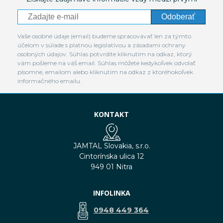
Odoberať
Vaše osobné údaje (email) budeme spracovávať len za týmto
účelom v súlade s platnou legislatívou a zásadami ochrany
osobných údajov. Súhlas potvrdíte kliknutím na odkaz, ktorý
vám pošleme na váš email. Súhlas môžete kedykoľvek odvolať
písomne, emailom alebo kliknutím na odkaz z ktoréhokoľvek
informačného emailu.
KONTAKT
JAMTAL Slovakia, s.r.o.
Cintorínska ulica 12
949 01 Nitra
INFOLINKA
0948 449 364