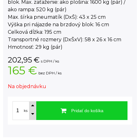
blok. Max. zaťaženie: ako plošina: 1600 kg (pár) /
ako rampa: 520 kg (pár)
Max. šírka pneumatík (DxŠ): 43 x 25 cm
Výška pri nájazde na brzdový blok: 16 cm
Celková dĺžka: 195 cm
Transportné rozmery (DxŠxV): 58 x 26 x 16 cm
Hmotnosť: 29 kg (pár)
202,95
€
s DPH / ks
165 €
bez DPH / ks
Na objednávku
Pridať do košíka
ks