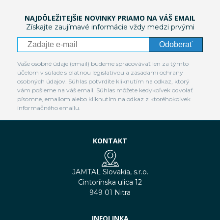
NAJDÔLEŽITEJŠIE NOVINKY PRIAMO NA VÁŠ EMAIL
Získajte zaujímavé informácie vždy medzi prvými
Odoberať
Vaše osobné údaje (email) budeme spracovávať len za týmto
účelom v súlade s platnou legislatívou a zásadami ochrany
osobných údajov. Súhlas potvrdíte kliknutím na odkaz, ktorý
vám pošleme na váš email. Súhlas môžete kedykoľvek odvolať
písomne, emailom alebo kliknutím na odkaz z ktoréhokoľvek
informačného emailu.
KONTAKT
JAMTAL Slovakia, s.r.o.
Cintorínska ulica 12
949 01 Nitra
INFOLINKA