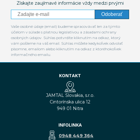
Získajte zaujímavé informácie vždy medzi prvými
Odoberať
Vaše osobné údaje (email) budeme spracovávať len za týmto
účelom v súlade s platnou legislatívou a zásadami ochrany
osobných údajov. Súhlas potvrdíte kliknutím na odkaz, ktorý
vám pošleme na váš email. Súhlas môžete kedykoľvek odvolať
písomne, emailom alebo kliknutím na odkaz z ktoréhokoľvek
informačného emailu.
KONTAKT
JAMTAL Slovakia, s.r.o.
Cintorínska ulica 12
949 01 Nitra
INFOLINKA
0948 449 364