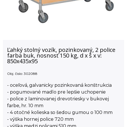
Ľahký stolný vozík, pozinkovaný, 2 police
farba buk, nosnosť 150 kg, d x š x v:
850x435x95
Obj. čislo:
302088
- oceľová, galvanicky pozinkovaná konštrukcia
- pogumované madlo pre lepšie uchopenie
- police z laminovanej drevotriesky v bukovej
farbe, hr. 10 mm
- 4 otočné kolieska so šedou gumou o 100 mm
- výška hornej police 720 mm
- výška medzi policami 510 mm