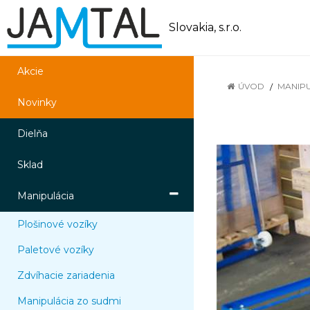
Slovakia, s.r.o.
Akcie
ÚVOD
MANIP
Novinky
Dielňa
Sklad
Manipulácia
Plošinové vozíky
Paletové vozíky
Zdvíhacie zariadenia
Manipulácia zo sudmi