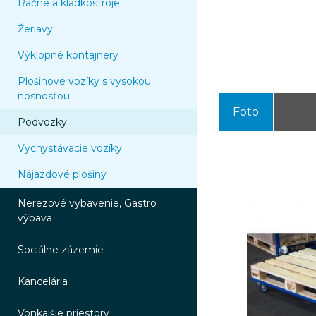
Račne a kladkostroje
Žeriavy
Výklopné kontajnery
Plošinové vozíky s vysokou
nosnosťou
Foto
Podvozky
Vychystávacie vozíky
Nájazdové plošiny
Nerezové vybavenie, Gastro
výbava
Sociálne zázemie
Kancelária
Vonkajšie priestory