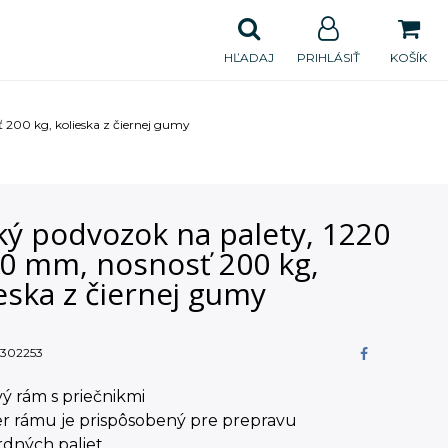
HĽADAJ
PRIHLÁSIŤ
KOŠÍK
 200 kg, kolieska z čiernej gumy
ký podvozok na palety, 1220
20 mm, nosnosť 200 kg,
eska z čiernej gumy
302253
vý rám s priečnikmi
er rámu je prispôsobený pre prepravu
rdných paliet