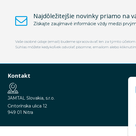
Najdôležitejšie novinky priamo na v
Získajte zaujímavé informácie vždy medzi prvým
Vaše osobné údaje (email) budeme spracovávať len za týmto účelom v
Súhlas môžete kedykoľvek odvolať písomne, emailom alebo kliknutí
Kontakt
JAMTAL Slovakia, s.r.o.
Cintorínska ulica 12
949 01 Nitra
© 