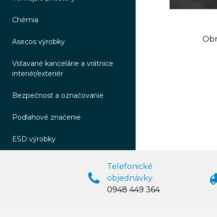
Chémia
Obr
Asecos výrobky
Vstavané kancelárie a vrátnice
interiér/exteriér
Bezpečnosť a označovanie
Podlahové značenie
ESD výrobky
Telefonické
objednávky
0948 449 364