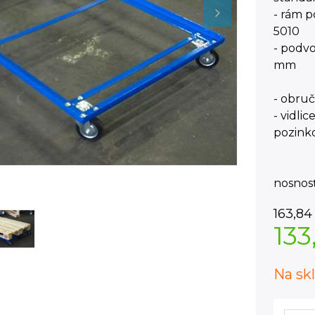
- rám 
5010
- podvo
mm
- obruč
- vidli
pozink
nosnos
163,84
133
Na sk