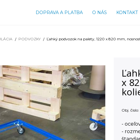
DOPRAVA A PLATBA
O NÁS
KONTAKT
ULÁCIA
PODVOZKY
Ľahký podvozok na palety, 1220 x 820 mm, nosnosť
Ľah
x 8
koli
Obj. čislo:
- oceľo
- rozm
štanda