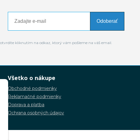
Odoberať
otvrdíte kliknutím na odkaz, ktorý vám pošleme na váš email.
Všetko o nákupe
Obchodné podmienky
Reklamačné podmienky
Doprava a platba
Ochrana osobných údajov
.o.