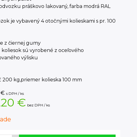
podvozku práškovo lakovaný, farba modrá RAL
zok je vybavený 4 otočnými kolieskami s pr. 100
e z čiernej gumy
ce koliesok sú vyrobené z oceľového
ovaného výlisku
ť 200 kg,priemer kolieska 100 mm
€
s DPH / ks
,20 €
bez DPH / ks
lade