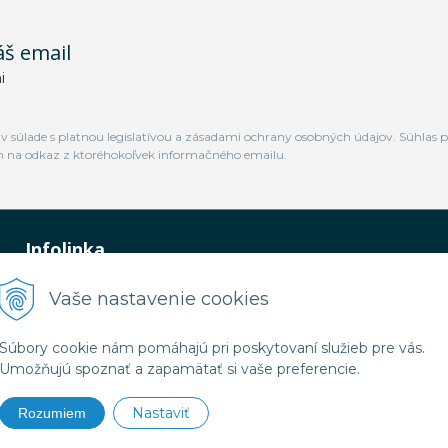
áš email
i
 súlade s platnou legislatívou a zásadami ochrany osobných údajov. Súhlas p
m na odkaz z ktoréhokoľvek informačného emailu.
Infolinka
0948 449 364
Vaše nastavenie cookies
predaj@jamtal.sk
Súbory cookie nám pomáhajú pri poskytovaní služieb pre vás.
Umožňujú spoznať a zapamätať si vaše preferencie.
Nastaviť
Rozumiem
2026 Jamtal Slovakia •
NextShop
&
e-shop Pohoda Connector
by
NextCom s.r