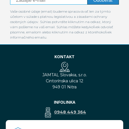
Odoberať
Vaše osobné údaje (email) budeme spracovávať len za týmto
účelom v súlade s platnou legislatívou a zásadami ochrany
osobných údajov. Súhlas potvrdíte kliknutím na odkaz, ktorý
vám pošleme na váš email. Súhlas môžete kedykoľvek odvolať
písomne, emailom alebo kliknutím na odkaz z ktoréhokoľvek
informačného emailu.
KONTAKT
JAMTAL Slovakia, s.r.o.
Cintorínska ulica 12
949 01 Nitra
INFOLINKA
0948 449 364
predaj@jamtal.sk