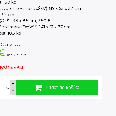
: 150 kg
tvorenie vane (DxŠxV): 89 x 55 x 32 cm
 3,2 cm
(OxŠ): 38 x 8,5 cm, 3.50-8
 rozmery (DxŠxV): 141 x 61 x 77 cm
ť: 10,5 kg
€
s DPH / ks
 €
bez DPH / ks
jednávku
Pridať do košíka
ks