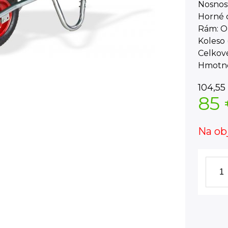
Nosnosť
Horné o
Rám: O
Koleso 
Celkové
Hmotnos
104,55
85
Na ob