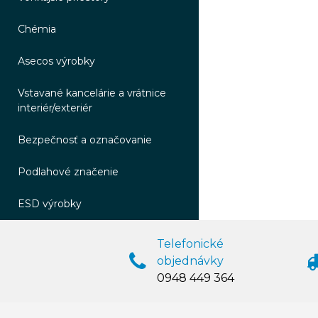
Chémia
Asecos výrobky
Vstavané kancelárie a vrátnice
interiér/exteriér
Bezpečnosť a označovanie
Podlahové značenie
ESD výrobky
Telefonické
objednávky
0948 449 364