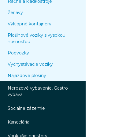
Račne a kladkostroje
Žeriavy
Výklopné kontajnery
Plošinové vozíky s vysokou
nosnosťou
Podvozky
Vychystávacie vozíky
Nájazdové plošiny
Nerezové vybavenie, Gastro
výbava
Sociálne zázemie
Kancelária
Vonkajšie priestory