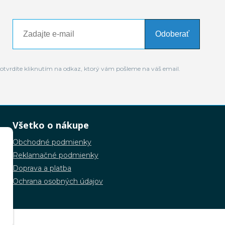
Odoberať
otvrdíte kliknutím na odkaz, ktorý vám pošleme na váš email.
Všetko o nákupe
Obchodné podmienky
Reklamačné podmienky
Doprava a platba
Ochrana osobných údajov
.o.