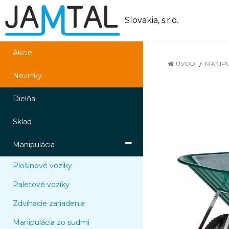
Slovakia, s.r.o.
Akcie
ÚVOD
MANIP
Novinky
Dielňa
Sklad
Manipulácia
Plošinové vozíky
Paletové vozíky
Zdvíhacie zariadenia
Manipulácia zo sudmi