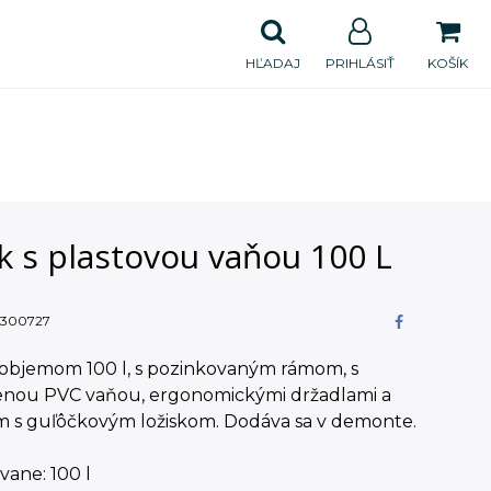
HĽADAJ
PRIHLÁSIŤ
KOŠÍK
k s plastovou vaňou 100 L
300727
 objemom 100 l, s pozinkovaným rámom, s
enou PVC vaňou, ergonomickými držadlami a
m s guľôčkovým ložiskom. Dodáva sa v demonte.
ane: 100 l