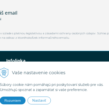
áš email
i
 súlade s platnou legislatívou a zásadami ochrany osobných údajov. Súhlas p
m na odkaz z ktoréhokoľvek informačného emailu.
Infolinka
0948 449 364
Vaše nastavenie cookies
predaj@jamtal.sk
Súbory cookie nám pomáhajú pri poskytovaní služieb pre vás.
Umožňujú spoznať a zapamätať si vaše preferencie.
Nastaviť
Rozumiem
2026 Jamtal Slovakia •
NextShop
&
e-shop Pohoda Connector
by
NextCom s.r