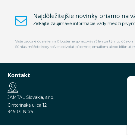
Najdôležitejšie novinky priamo na v
Získajte zaujímavé informácie vždy medzi prvým
Vaše osobné údaje (email) budeme spracovávať len za týmto účelom v
Súhlas môžete kedykoľvek odvolať písomne, emailom alebo kliknutí
Kontakt
JAMTAL Slovakia, s.r.o.
Cintorínska ulica 12
949 01 Nitra
© 