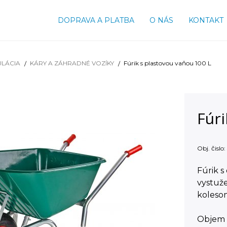
DOPRAVA A PLATBA
O NÁS
KONTAKT
ULÁCIA
KÁRY A ZÁHRADNÉ VOZÍKY
Fúrik s plastovou vaňou 100 L
Fúri
Obj. čislo:
Fúrik s
vystuž
koleso
Objem v