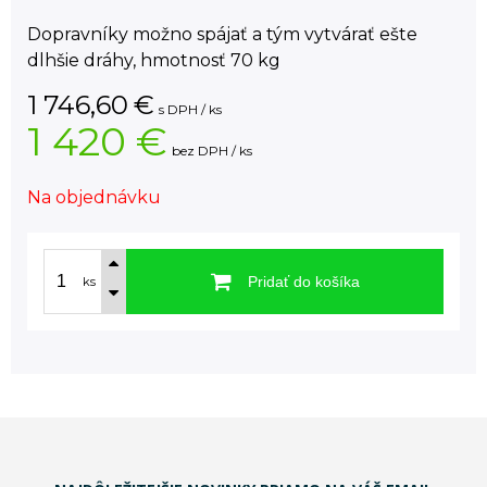
Dopravníky možno spájať a tým vytvárať ešte
dlhšie dráhy, hmotnosť 70 kg
1 746,60
€
s DPH / ks
1 420 €
bez DPH / ks
Na objednávku
Pridať do košíka
ks