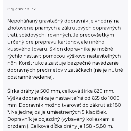
Obj. čislo:
301132
Nepoháňaný gravitačný dopravník je vhodný na
zhotovenie priamych a zákrutových dopravných
tratí, spádových i rovinných. Je predovšetkým
určený pre prepravu kartónov, ale i iného
kusového tovaru. Sklon dopravníka je možné
rýchlo nastaviť pomocou výškovo nastaviteľných
nôh. Konštrukcia zaisťuje bezpečné navádzanie
dopravných predmetov v zatáčkach (nie je nutné
postranné vedenie).
Šírka dráhy je 500 mm, celková šírka 620 mm.
Výška dopravníka je nastaviteľná od 655 do 1000
mm. Dopravník možno tvarovať do zákrut až 180
°. Na jednej osi je umiestnených 5 kladičiek.
Dopravník je pojazdný (vybavený kolieskami s
brzdami). Celková dĺžka dráhy je 1,58 - 5,80 m.