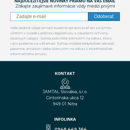
NAJDÔLEŽITEJŠIE NOVINKY PRIAMO NA VÁŠ EMAIL
Získajte zaujímavé informácie vždy medzi prvými
Odoberať
Vaše osobné údaje (email) budeme spracovávať len za týmto
účelom v súlade s platnou legislatívou a zásadami ochrany
osobných údajov. Súhlas potvrdíte kliknutím na odkaz, ktorý
vám pošleme na váš email. Súhlas môžete kedykoľvek odvolať
písomne, emailom alebo kliknutím na odkaz z ktoréhokoľvek
informačného emailu.
KONTAKT
JAMTAL Slovakia, s.r.o.
Cintorínska ulica 12
949 01 Nitra
INFOLINKA
0948 449 364