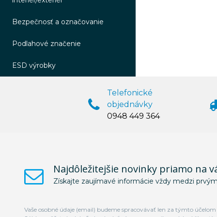
interiér/exteriér
Bezpečnosť a označovanie
Podlahové značenie
ESD výrobky
Telefonické
objednávky
0948 449 364
Najdôležitejšie novinky priamo na v
Získajte zaujímavé informácie vždy medzi prvým
Vaše osobné údaje (email) budeme spracovávať len za týmto účelom v