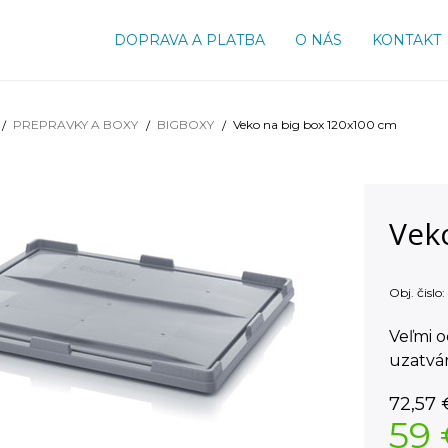
DOPRAVA A PLATBA
O NÁS
KONTAKT
PREPRAVKY A BOXY
BIGBOXY
Veko na big box 120x100 cm
Vek
Obj. čislo:
Veľmi o
uzatvár
72,57
59