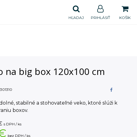
HĽADAJ
PRIHLÁSIŤ
KOŠÍK
o na big box 120x100 cm
301310
dolné, stabilné a stohovateľné veko, ktoré slúži k
aniu boxov.
€
s DPH / ks
 €
bez DPH / ks