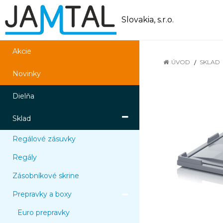
Slovakia, s.r.o.
Akcie
ÚVOD
SKLAD
Novinky
Dielňa
Sklad
Regálové zásuvky
Regály
Zásobníkové skrine
Prepravky a boxy
Euro prepravky