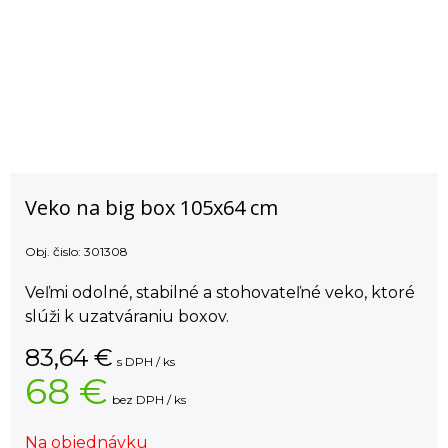
Veko na big box 105x64 cm
Obj. čislo:
301308
Veľmi odolné, stabilné a stohovateľné veko, ktoré
slúži k uzatváraniu boxov.
83,64
€
s DPH / ks
68 €
bez DPH / ks
Na objednávku