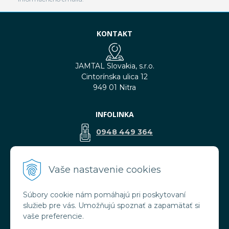
KONTAKT
JAMTAL Slovakia, s.r.o.
Cintorínska ulica 12
949 01 Nitra
INFOLINKA
0948 449 364
predaj@jamtal.sk
Vaše nastavenie cookies
Súbory cookie nám pomáhajú pri poskytovaní
VŠETKO O NÁKUPE
služieb pre vás. Umožňujú spoznať a zapamätať si
Obchodné podmienky
vaše preferencie.
Reklamačné podmienky