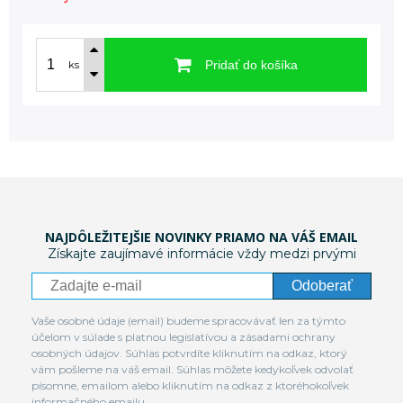
Pridať do košíka
ks
NAJDÔLEŽITEJŠIE NOVINKY PRIAMO NA VÁŠ EMAIL
Získajte zaujímavé informácie vždy medzi prvými
Odoberať
Vaše osobné údaje (email) budeme spracovávať len za týmto
účelom v súlade s platnou legislatívou a zásadami ochrany
osobných údajov. Súhlas potvrdíte kliknutím na odkaz, ktorý
vám pošleme na váš email. Súhlas môžete kedykoľvek odvolať
písomne, emailom alebo kliknutím na odkaz z ktoréhokoľvek
informačného emailu.