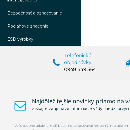
interiér/exteriér
Bezpečnosť a označovanie
Podlahové značenie
ESD výrobky
Telefonické
objednávky
0948 449 364
Najdôležitejšie novinky priamo na v
Získajte zaujímavé informácie vždy medzi prvým
Vaše osobné údaje (email) budeme spracovávať len za týmto účelom v