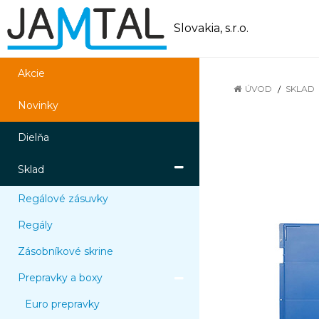
Slovakia, s.r.o.
Akcie
ÚVOD
SKLAD
Novinky
Dielňa
Sklad
Regálové zásuvky
Regály
Zásobníkové skrine
Prepravky a boxy
Euro prepravky