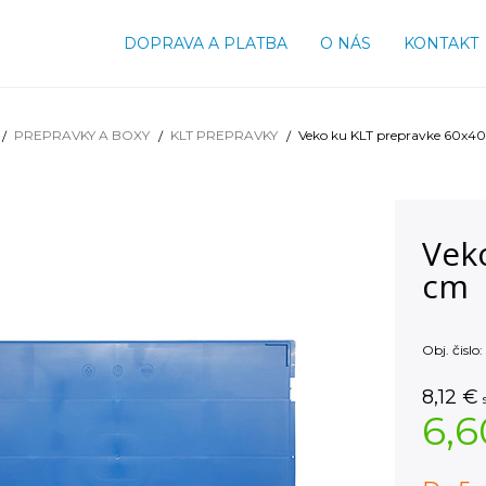
DOPRAVA A PLATBA
O NÁS
KONTAKT
PREPRAVKY A BOXY
KLT PREPRAVKY
Veko ku KLT prepravke 60x4
Vek
cm
Obj. čislo:
8,12
€
6,6