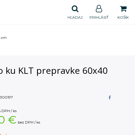
HĽADAJ
PRIHLÁSIŤ
KOŠÍK
0 cm
o ku KLT prepravke 60x40
300197
s DPH / ks
0 €
bez DPH / ks