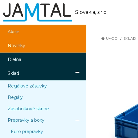
Slovakia, s.r.o.
Akcie
ÚVOD
SKLAD
Novinky
Dielňa
Sklad
Regálové zásuvky
Regály
Zásobníkové skrine
Prepravky a boxy
Euro prepravky