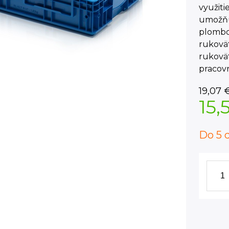
využiti
umožňuj
plombo
rukovä
rukovä
pracov
19,07
15,
Do 5 