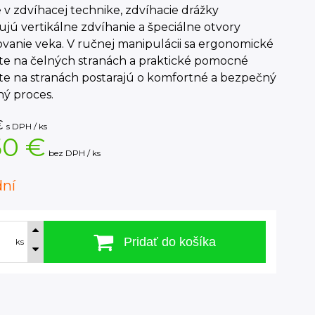
e v zdvíhacej technike, zdvíhacie drážky
ú vertikálne zdvíhanie a špeciálne otvory
vanie veka. V ručnej manipulácii sa ergonomické
te na čelných stranách a praktické pomocné
te na stranách postarajú o komfortné a bezpečný
ný proces.
€
s DPH / ks
50 €
bez DPH / ks
dní
Pridať do košíka
ks