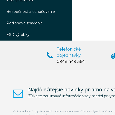
interiér/exteriér
Bezpečnosť a označovanie
Podlahové značenie
ESD výrobky
Telefonické
objednávky
0948 449 364
Najdôležitejšie novinky priamo na v
Získajte zaujímavé informácie vždy medzi prvým
Vaše osobné údaje (email) budeme spracovávať len za týmto účelom v