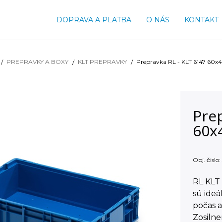
DOPRAVA A PLATBA
O NÁS
KONTAKT
PREPRAVKY A BOXY
KLT PREPRAVKY
Prepravka RL - KLT 6147 60x
Prep
60x
Obj. čislo:
RL KLT
sú ide
počas 
Zosilne