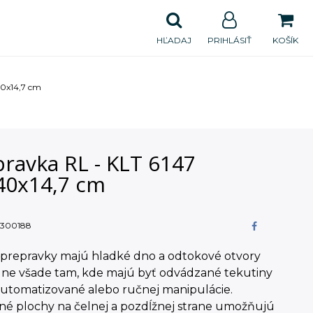
HĽADAJ
PRIHLÁSIŤ
KOŠÍK
40x14,7 cm
ravka RL - KLT 6147
40x14,7 cm
300188
 prepravky majú hladké dno a odtokové otvory
álne všade tam, kde majú byť odvádzané tekutiny
automatizované alebo ručnej manipulácie.
né plochy na čelnej a pozdĺžnej strane umožňujú