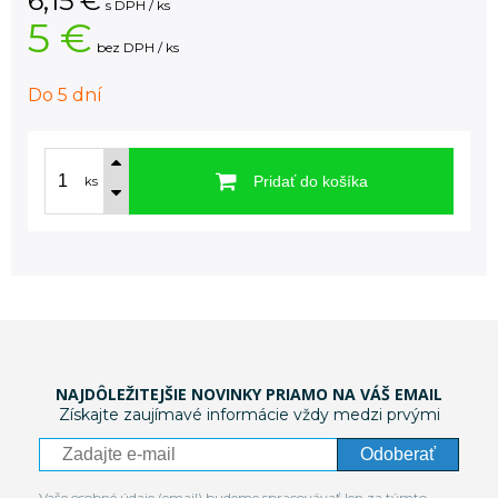
6,15
€
s DPH / ks
5 €
bez DPH / ks
Do 5 dní
Pridať do košíka
ks
NAJDÔLEŽITEJŠIE NOVINKY PRIAMO NA VÁŠ EMAIL
Získajte zaujímavé informácie vždy medzi prvými
Odoberať
Vaše osobné údaje (email) budeme spracovávať len za týmto