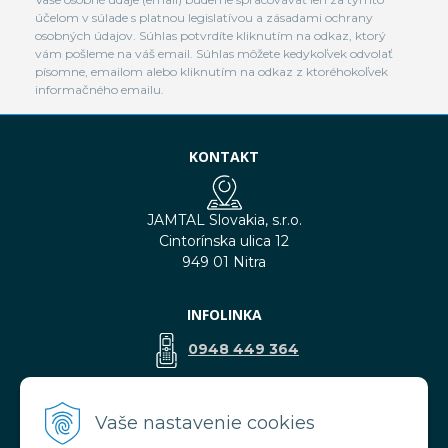
účelom v súlade s platnou legislatívou a zásadami ochrany
osobných údajov. Súhlas potvrdíte kliknutím na odkaz, ktorý
vám pošleme na váš email. Súhlas môžete kedykoľvek odvolať
písomne, emailom alebo kliknutím na odkaz z ktoréhokoľvek
informačného emailu.
KONTAKT
JAMTAL Slovakia, s.r.o.
Cintorínska ulica 12
949 01 Nitra
INFOLINKA
0948 449 364
predaj@jamtal.sk
Vaše nastavenie cookies