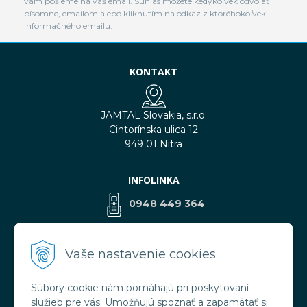
vám pošleme na váš email. Súhlas môžete kedykoľvek odvolať
písomne, emailom alebo kliknutím na odkaz z ktoréhokoľvek
informačného emailu.
KONTAKT
JAMTAL Slovakia, s.r.o.
Cintorínska ulica 12
949 01 Nitra
INFOLINKA
0948 449 364
predaj@jamtal.sk
Vaše nastavenie cookies
Súbory cookie nám pomáhajú pri poskytovaní
VŠETKO O NÁKUPE
služieb pre vás. Umožňujú spoznať a zapamätať si