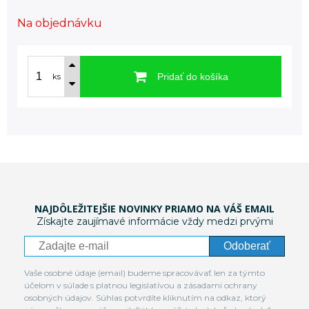
Na objednávku
Pridať do košíka
ks
NAJDÔLEŽITEJŠIE NOVINKY PRIAMO NA VÁŠ EMAIL
Získajte zaujímavé informácie vždy medzi prvými
Odoberať
Vaše osobné údaje (email) budeme spracovávať len za týmto
účelom v súlade s platnou legislatívou a zásadami ochrany
osobných údajov. Súhlas potvrdíte kliknutím na odkaz, ktorý