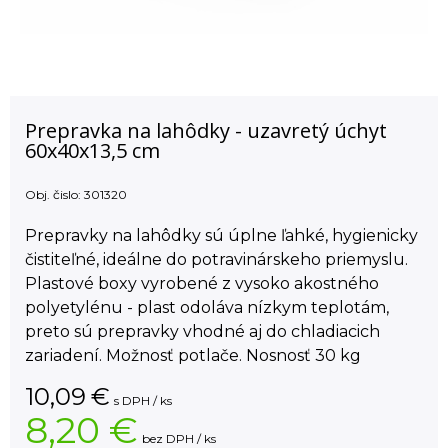
Prepravka na lahôdky - uzavretý úchyt
60x40x13,5 cm
Obj. čislo:
301320
Prepravky na lahôdky sú úplne ľahké, hygienicky
čistiteľné, ideálne do potravinárskeho priemyslu.
Plastové boxy vyrobené z vysoko akostného
polyetylénu - plast odoláva nízkym teplotám,
preto sú prepravky vhodné aj do chladiacich
zariadení. Možnosť potlače. Nosnosť 30 kg
10,09
€
s DPH / ks
8,20 €
bez DPH / ks