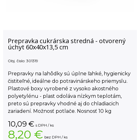
Prepravka cukrárska stredná - otvorený
úchyt 60x40x13,5 cm
Obj. čislo:
301319
Prepravky na lahôdky sú úplne ľahké, hygienicky
čistiteľné, ideálne do potravinárskeho priemyslu.
Plastové boxy vyrobené z vysoko akostného
polyetylénu - plast odoláva nízkym teplotám,
preto sú prepravky vhodné aj do chladiacich
zariadení. Možnosť potlače. Nosnosť 10 kg
10,09
€
s DPH / ks
8,20 €
bez DPH / ks