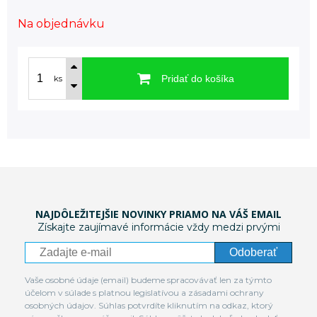
Na objednávku
Pridať do košíka
ks
NAJDÔLEŽITEJŠIE NOVINKY PRIAMO NA VÁŠ EMAIL
Získajte zaujímavé informácie vždy medzi prvými
Odoberať
Vaše osobné údaje (email) budeme spracovávať len za týmto
účelom v súlade s platnou legislatívou a zásadami ochrany
osobných údajov. Súhlas potvrdíte kliknutím na odkaz, ktorý