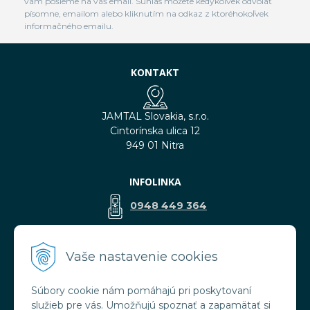
vám pošleme na váš email. Súhlas môžete kedykoľvek odvolať
písomne, emailom alebo kliknutím na odkaz z ktoréhokoľvek
informačného emailu.
KONTAKT
JAMTAL Slovakia, s.r.o.
Cintorínska ulica 12
949 01 Nitra
INFOLINKA
0948 449 364
predaj@jamtal.sk
Vaše nastavenie cookies
Súbory cookie nám pomáhajú pri poskytovaní
VŠETKO O NÁKUPE
služieb pre vás. Umožňujú spoznať a zapamätať si