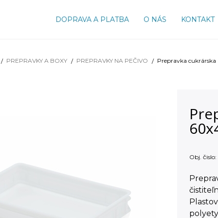
DOPRAVA A PLATBA
O NÁS
KONTAKT
PREPRAVKY A BOXY
PREPRAVKY NA PEČIVO
Prepravka cukrárska
Pre
60x
Obj. čislo:
Preprav
čistite
Plasto
polyety