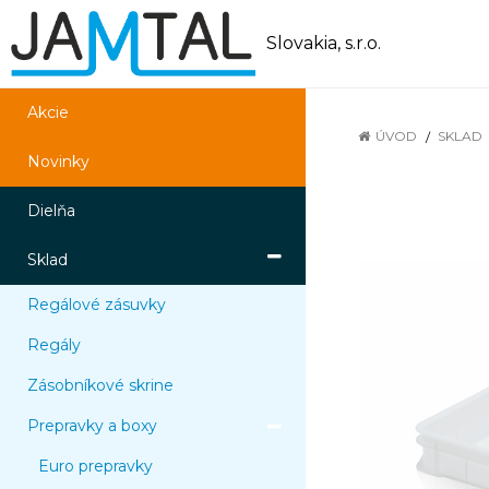
Slovakia, s.r.o.
Akcie
ÚVOD
SKLAD
Novinky
Dielňa
Sklad
Regálové zásuvky
Regály
Zásobníkové skrine
Prepravky a boxy
Euro prepravky