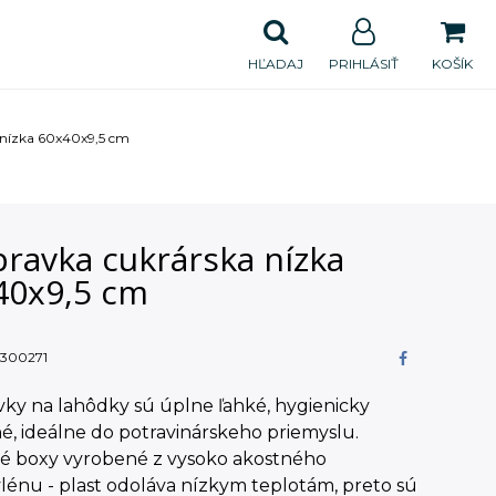
HĽADAJ
PRIHLÁSIŤ
KOŠÍK
 nízka 60x40x9,5 cm
pravka cukrárska nízka
40x9,5 cm
300271
ky na lahôdky sú úplne ľahké, hygienicky
ľné, ideálne do potravinárskeho priemyslu.
vé boxy vyrobené z vysoko akostného
lénu - plast odoláva nízkym teplotám, preto sú