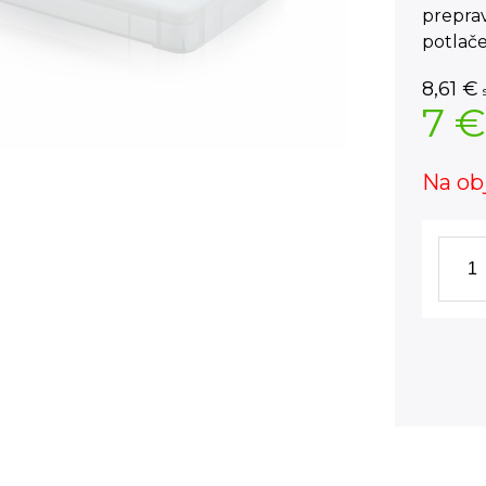
preprav
potlače
8,61
€
7 €
Na ob