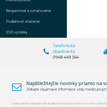
interiér/exteriér
Bezpečnosť a označovanie
Podlahové značenie
ESD výrobky
Telefonické
objednávky
0948 449 364
Najdôležitejšie novinky priamo na v
Získajte zaujímavé informácie vždy medzi prvým
Vaše osobné údaje (email) budeme spracovávať len za týmto účelom v