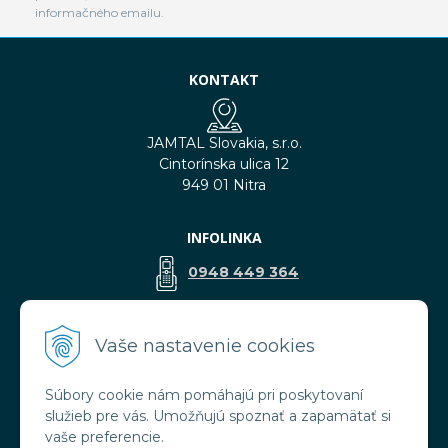
informačného emailu.
KONTAKT
JAMTAL Slovakia, s.r.o.
Cintorínska ulica 12
949 01 Nitra
INFOLINKA
0948 449 364
predaj@jamtal.sk
Vaše nastavenie cookies
Súbory cookie nám pomáhajú pri poskytovaní
VŠETKO O NÁKUPE
služieb pre vás. Umožňujú spoznať a zapamätať si
Obchodné podmienky
vaše preferencie.