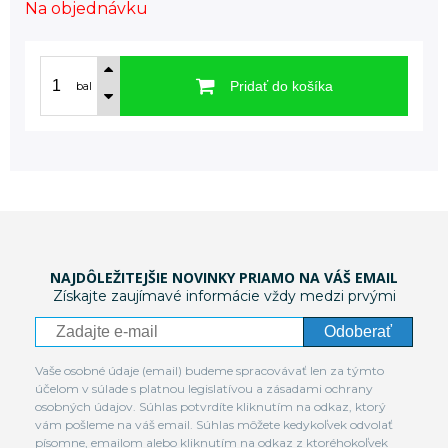
Na objednávku
Pridať do košíka
bal
NAJDÔLEŽITEJŠIE NOVINKY PRIAMO NA VÁŠ EMAIL
Získajte zaujímavé informácie vždy medzi prvými
Odoberať
Vaše osobné údaje (email) budeme spracovávať len za týmto
účelom v súlade s platnou legislatívou a zásadami ochrany
osobných údajov. Súhlas potvrdíte kliknutím na odkaz, ktorý
vám pošleme na váš email. Súhlas môžete kedykoľvek odvolať
písomne, emailom alebo kliknutím na odkaz z ktoréhokoľvek