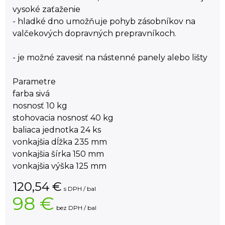
vysoké zaťaženie
- hladké dno umožňuje pohyb zásobníkov na
valčekových dopravných prepravníkoch.
- je možné zavesiť na nástenné panely alebo lišty
Parametre
farba sivá
nosnosť 10 kg
stohovacia nosnosť 40 kg
baliaca jednotka 24 ks
vonkajšia dĺžka 235 mm
vonkajšia šírka 150 mm
vonkajšia výška 125 mm
120,54
€
s DPH / bal
98 €
bez DPH / bal